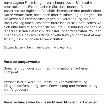
1
2
3
4
Seite
Seite
Seite
Seite
Kostenlose Rücksendung bis zu 14 Tage nach
Bestelleingang (innerhalb Deutschlands).
Ab 35,- € liefern wir versandkostenfrei (innerhalb
Deutschlands). Darunter berechnen wir 6,90 €
Versandkosten.
Der Bestellprozess ist mit Hilfe eines SSL-
Zertifikats abgesichert.
SERVICE HOTLINE