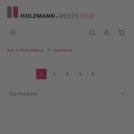
Zum Hauptinhalt springen
Aus- & Weiterbildung
Ausbildung
1
2
3
4
Seite
Seite
Seite
Seite