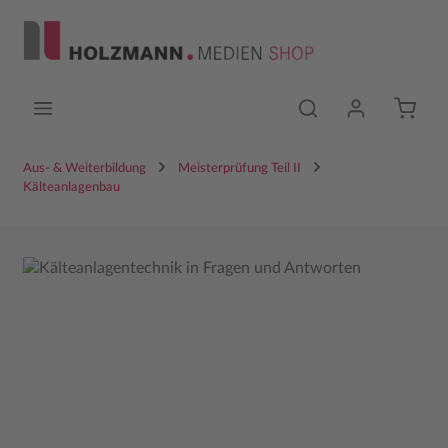
Zum Hauptinhalt springen
Aus- & Weiterbildung
Meisterprüfung Teil II
Kälteanlagenbau
Bildergalerie überspringen