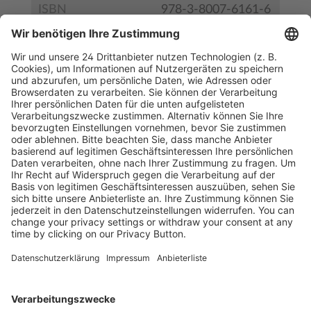
ISBN
978-3-8007-6161-6
Leseprobe
Kostenlose Rücksendung bis zu 14 Tage nach
Bestelleingang (innerhalb Deutschlands).
Ab 35,- € liefern wir versandkostenfrei (innerhalb
Deutschlands). Darunter berechnen wir 6,90 €
Versandkosten.