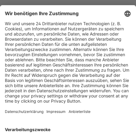
1
2
Seite
Seite
Kostenlose Rücksendung bis zu 14 Tage nach
Bestelleingang (innerhalb Deutschlands).
Ab 35,- € liefern wir versandkostenfrei (innerhalb
Deutschlands). Darunter berechnen wir 6,90 €
Versandkosten.