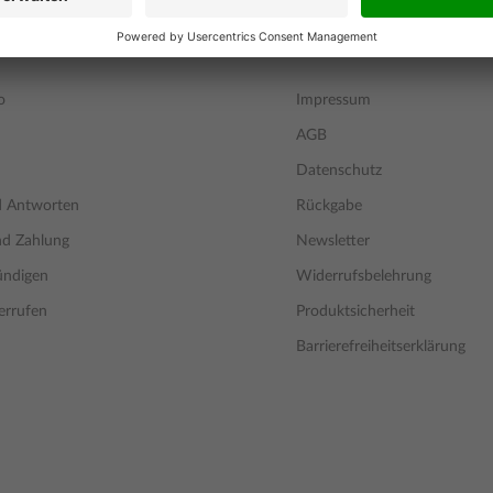
ERVICE
INFORMATIONEN
o
Impressum
AGB
Datenschutz
d Antworten
Rückgabe
nd Zahlung
Newsletter
ündigen
Widerrufsbelehrung
errufen
Produktsicherheit
Barrierefreiheitserklärung