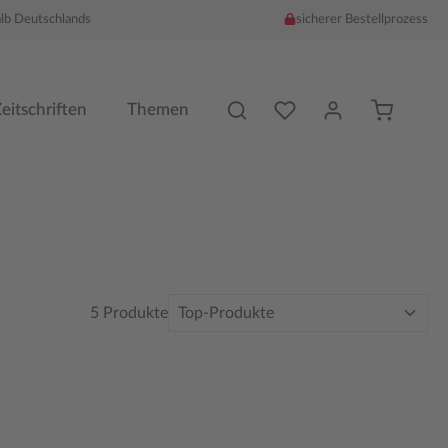
alb Deutschlands
sicherer Bestellprozess
Du hast %counter% Produk
eitschriften
Themen
5 Produkte