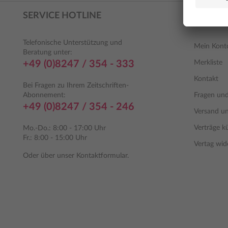
SERVICE HOTLINE
SHOP S
Telefonische Unterstützung und
Mein Kont
Beratung unter:
+49 (0)8247 / 354 - 333
Merkliste
Kontakt
Bei Fragen zu Ihrem Zeitschriften-
Abonnement:
Fragen un
+49 (0)8247 / 354 - 246
Versand u
Verträge k
Mo.-Do.: 8:00 - 17:00 Uhr
Fr.: 8:00 - 15:00 Uhr
Vertag wid
Oder über unser
Kontaktformular
.