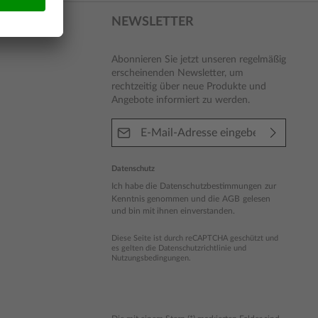
NEWSLETTER
Abonnieren Sie jetzt unseren regelmäßig
erscheinenden Newsletter, um
rechtzeitig über neue Produkte und
Angebote informiert zu werden.
E-Mail-Adresse*
Datenschutz
Ich habe die
Datenschutzbestimmungen
zur
Kenntnis genommen und die
AGB
gelesen
und bin mit ihnen einverstanden.
Diese Seite ist durch reCAPTCHA geschützt und
es gelten die
Datenschutzrichtlinie
und
Nutzungsbedingungen
.