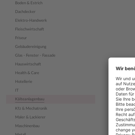
Boden & Estrich
Dachdecker
Elektro-Handwerk
Fleischwirtschaft
Friseur
Gebäudereinigung
Glas - Fenster - Fassade
Hauswirtschaft
Health & Care
Hotellerie
IT
Kälteanlagenbau
Kfz & Mechatronik
Maler & Lackierer
Maschinenbau
Metall