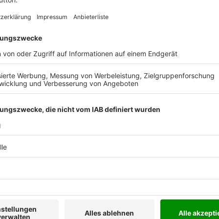
Ab 35,- € liefern wir versandkostenfrei
(innerhalb Deutschlands). Darunter berechnen
wir 6,90 € Versandkosten.