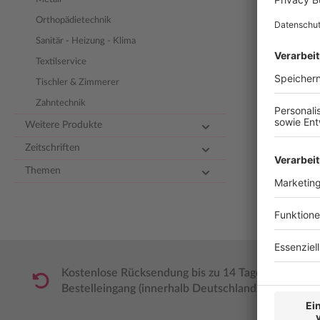
Orthopädietechnik
Sanitär - Heizung - Klima
Textilservice
Tischler & Zimmerer
Zahntechnik
Weitere Produkte
Zeitschriften
Themen
Kostenlose Rücksendung bis zu 14 Tage nach
Bestelleingang (innerhalb Deutschlands).