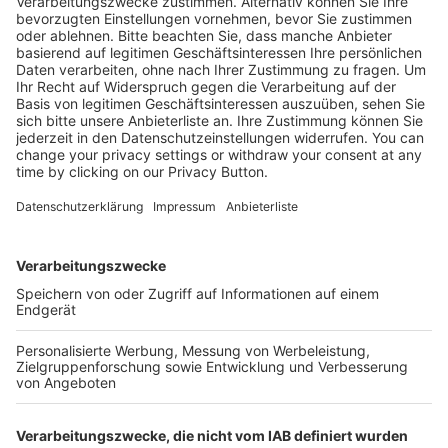
Kostenlose Rücksendung bis zu 14 Tage nach
Bestelleingang (innerhalb Deutschlands).
Ab 35,- € liefern wir versandkostenfrei (innerhalb
Deutschlands). Darunter berechnen wir 6,90 €
Versandkosten.
Der Bestellprozess ist mit Hilfe eines SSL-
Zertifikats abgesichert.
SERVICE HOTLINE