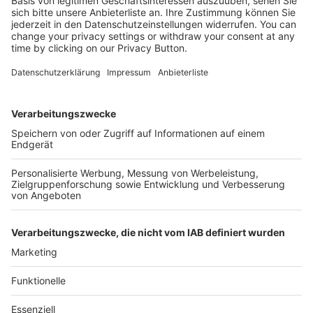
Kostenlose Rücksendung bis zu 14 Tage nach
Bestelleingang (innerhalb Deutschlands).
Ab 35,- € liefern wir versandkostenfrei (innerhalb
Deutschlands). Darunter berechnen wir 6,90 €
Versandkosten.
Der Bestellprozess ist mit Hilfe eines SSL-
Zertifikats abgesichert.
SERVICE HOTLINE
SHOP SERVICE
INFORMATIONEN