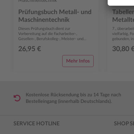
Prüfungsbuch Metall- und
Tabelle
Maschinentechnik
Metallt
Dieses Prüfungsbuch dient zur
7., überarbe
Vorbereitung auf die Facharbeiter-,
vielfarbig, F
Gesellen-, Berufskolleg-, Meister- und
gebunden, i
Technikerprüfung für Industrie und
78 
26,95 €
30,80 
Handwerk sowie die A...
Mehr Infos
Kostenlose Rücksendung bis zu 14 Tage nach
Bestelleingang (innerhalb Deutschlands).
SERVICE HOTLINE
SHOP S