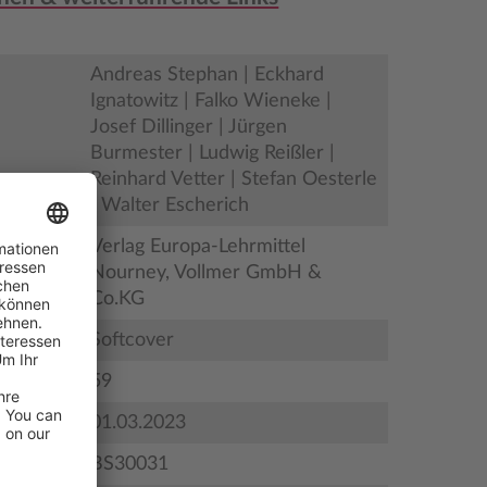
Andreas Stephan | Eckhard
Ignatowitz | Falko Wieneke |
Josef Dillinger | Jürgen
Burmester | Ludwig Reißler |
Reinhard Vetter | Stefan Oesterle
| Walter Escherich
Verlag Europa-Lehrmittel
Nourney, Vollmer GmbH &
Co.KG
Softcover
59
gstermin
01.03.2023
BS30031