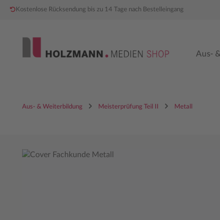
Kostenlose Rücksendung bis zu 14 Tage nach Bestelleingang
 Hauptinhalt springen
Zur Hauptnavigation springen
Aus- &
Aus- & Weiterbildung
Meisterprüfung Teil II
Metall
Bildergalerie überspringen