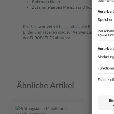
Bohrmaschinen
Zusammenarbeit Mensch und Roboter (Cobot)
Das Sachwortverzeichnis enthält alle Begriffe auch i
Bilder und Tabellen sind zur Verwendung am Whiteb
der EUROPATHEK abrufbar.
Ähnliche Artikel
Produktgalerie überspringen