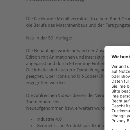
Die Fachkunde Metall vermittelt in einem Band Gru
die Berufe des Maschinenbaus und der Fertigungste
Neu in der 59. Auflage:
Die Neuauflage wurde anhand der Zusatzmaterialie
Edition mit Animationen und interaktiven Simulati
angepasst und durch E-Learning-Einheiten ergänzt.
Die Inhalte sind auch zur Darstellung auf kleinen Di
geeignet. Über Icons und QR-Codes/Shortlinks kann 
zugegriffen werden.
Die zahlreichen Videos dienen der Veranschaulichu
Themenbereichs.
Neuaufgenommen bzw. erweitert wurden die Them
Industrie 4.0
Geometrische Produktspezifikation (ISO-GPS)