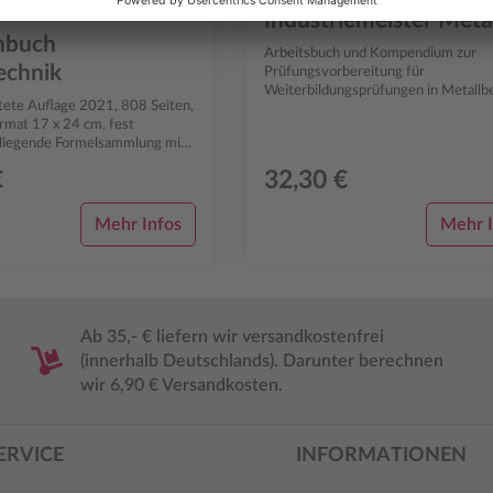
Industriemeister Meta
nbuch
Arbeitsbuch und Kompendium zur
echnik
Prüfungsvorbereitung für
Weiterbildungsprüfungen in Metallb
itete Auflage 2021, 808 Seiten,
ormat 17 x 24 cm, fest
nliegende Formelsammlung mit
Seiten Der bewährte Klassiker für Sc...
€
32,30 €
Mehr Infos
Mehr I
Ab 35,- € liefern wir versandkostenfrei
(innerhalb Deutschlands). Darunter berechnen
wir 6,90 € Versandkosten.
ERVICE
INFORMATIONEN