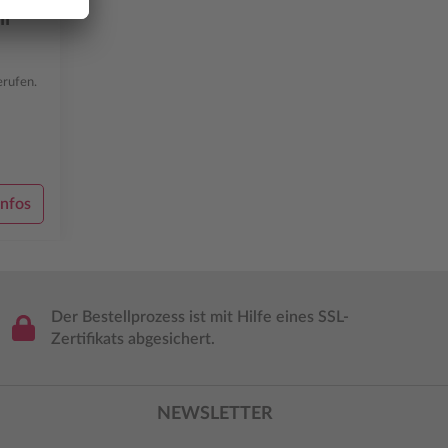
ll
erufen.
nfos
Der Bestellprozess ist mit Hilfe eines SSL-
Zertifikats abgesichert.
NEWSLETTER