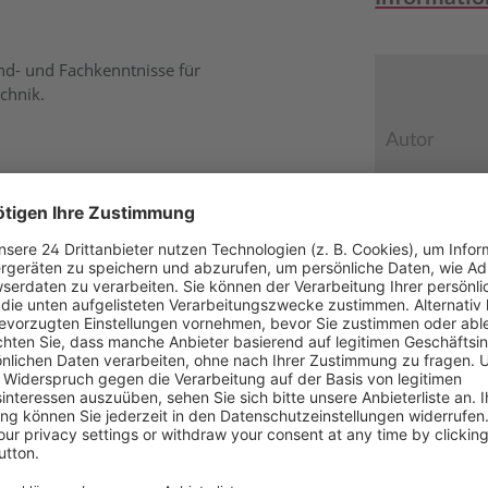
nd- und Fachkenntnisse für
chnik.
Autor
n unserer digitalen Premium-
onen dem Stand der Technik
splays (Smartphone, Tablet)
Verlag
auf die Zusatzmaterialien
Medientyp
ng und Vertiefung des
Auflage
en
Erscheinun
Bestell-Nr.