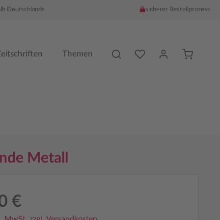
alb Deutschlands
sicherer Bestellprozess
Du hast %counter% Produk
eitschriften
Themen
nde Metall
0 €
l. MwSt. zzgl. Versandkosten