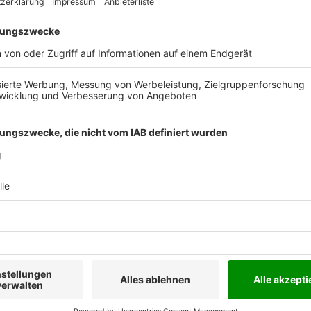
ISBN
n Englisch.
oard geeignet und sind in