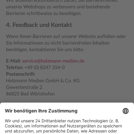
Wir arbeiten kontinuierlich daran, die Barrierefreiheit
unseres Webshops zu verbessern und bestehende
Barrieren schrittweise zu beseitigen.
4. Feedback und Kontakt
Wenn Ihnen Barrieren auf unserer Website auffallen oder
Sie Informationen zu nicht barrierefreien Inhalten
benötigen, kontaktieren Sie uns bitte:
E-Mail:
service@holzmann-medien.de
Telefon:
+49 (0) 8247 354-0
Postanschrift:
Holzmann Medien GmbH & Co. KG
Gewerbestraße 2
86825 Bad Wörishofen
5. Schlichtungsverfahren
Wenn Sie der Meinung sind, dass Sie durch eine nicht
ausreichende barrierefreie Gestaltung dieser Website
benachteiligt sind, können Sie sich an die