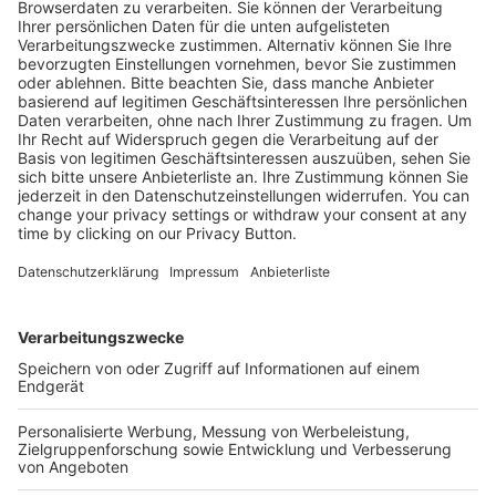
Durchsetzungsstelle nach dem BFSG
wenden:
Schlichtungsstelle BGG
Mauerstraße 53 10117 Berlin
E-Mail:
info@schlichtungsstelle-bgg.de
Webseite:
www.schlichtungsstelle-bgg.de/
Kostenlose Rücksendung bis zu 14 Tage nach
Bestelleingang (innerhalb Deutschlands).
Ab 35,- € liefern wir versandkostenfrei (innerhalb
Deutschlands). Darunter berechnen wir 6,90 €
Versandkosten.
Der Bestellprozess ist mit Hilfe eines SSL-
Zertifikats abgesichert.
SERVICE HOTLINE