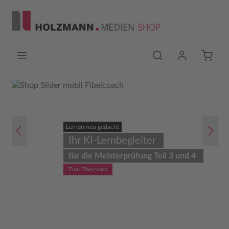
Zum Hauptinhalt springen
Bildergalerie überspringen
Lernen neu gedacht
Ihr KI-Lernbegleiter
für die Meisterprüfung Teil 3 und 4
Zum Fibelcoach