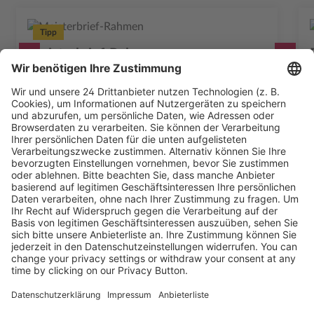
Tipp
Meisterbrief-Rahmen
245,00 €
Ab
Mehr Infos
Kostenlose Rücksendung bis zu 14 Tage nach
Bestelleingang (innerhalb Deutschlands).
Ab 35,- € liefern wir versandkostenfrei (innerhalb