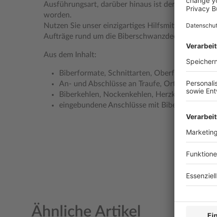
Ausführungsart, darüber hinaus ist der Titel inhaltli
worden.
Nutzen Sie unser einzigartiges Hilfsmittel zur sich
Aufträge rund um die Biberschwanzdeckung!
Aus dem Inhalt:
Biberformate, Schnittarten, Oberflächen
An- und Abschlüsse an Traufe, Ortgang und G
Biberkehlen, Nockenkehlen, Herzkehlen und Ei
eingebundene Anschlüsse mit Biberschwanzzi
Ähnliche Artikel