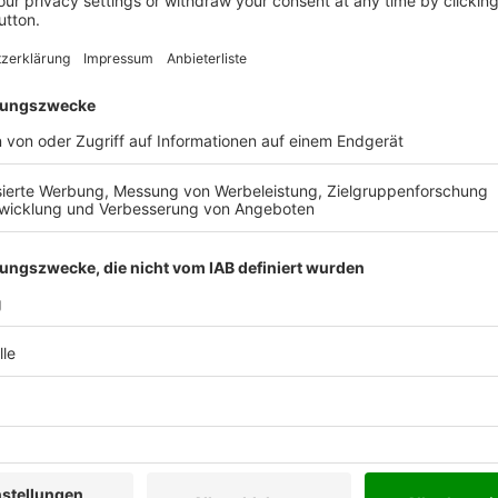
ISBN
ch gestrafft und präzisiert
eren Bewältigung Ihrer
rat
nfäller
egeln