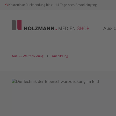
Kostenlose Rücksendung bis zu 14 Tage nach Bestelleingang
 Hauptinhalt springen
Zur Hauptnavigation springen
Aus- &
Aus- & Weiterbildung
Ausbildung
Bildergalerie überspringen