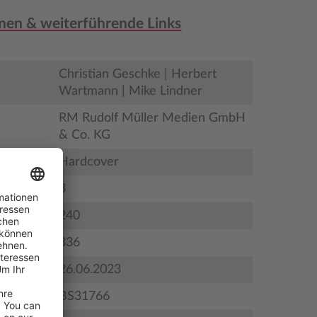
nen & weiterführende Links
Christian Geschke | Herbert
Wartmann | Mike Lindner
RM Rudolf Müller Medien GmbH
& Co. KG
Hardcover
3
240
ildungen
336
gstermin
26.06.2023
BS31766