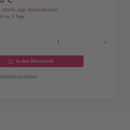
l. MwSt. zzgl. Versandkosten
it ca. 5 Tage
Produkt Anzahl: Gib den 
In den Warenkorb
rkzettel hinzufügen