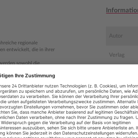
Informatio
Autor
hreiche regionale
n entwickelt, die in ihrer
Verlag
 werden sowohl die
lichkeiten dieser Deckart
Medientyp
tos leicht verständlich
Auflage
 über die "Fachregel für
weit hinaus.
Seitenzahl
n sichere Unterstützung bei
Anzahl Abb
 Möglichkeiten dieser
Erscheinun
reiche neue
Bestell-Nr.
äuterungen zur