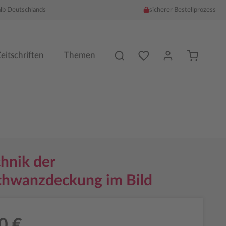
alb Deutschlands
sicherer Bestellprozess
Du hast %counter% Produk
eitschriften
Themen
hnik der
chwanzdeckung im Bild
0 €