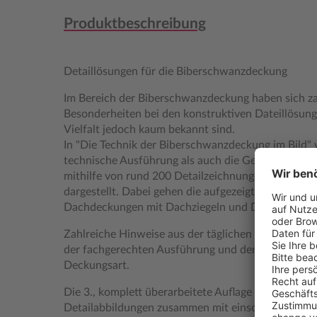
Produktbeschreibung
Detaillösungen für die Biberschwanzdeckung
Im Bereich der Biberschwanzdeckung haben sich za
Besonderheiten bei den konstruktiven Dateillösunge
Vielfalt jedoch kaum bekannt sind.
In "Die Technik der Biberschwanzdeckung im Bild"
technische Ausführung als auch die Gestaltungsmög
mithilfe von rund 200 Detailzeichnungen und Farbfo
dargestellt. Dabei gehen die aufgezeigten Lösungen
Dachdeckungen mit Dachziegeln und Dachsteinen" 
Zahlreiche Hinweise aus der täglichen Praxis biete
der fachgerechten Ausführung und den vielfältigen
Deckungsart.
Die 3., komplett überarbeitete Auflage enthält zahl
Detailabbildungen zusammen mit einschlägigen Erl