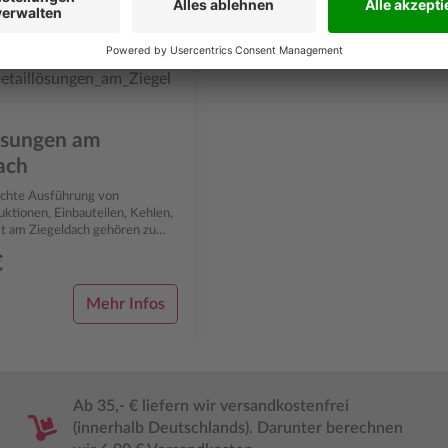
ösungen am
ach
echte Ausführung von
ktionen, Einbauteilen, Kehlen,
st am Ziegeldach gehören zu
ds im Dachdeckerhandwerk und
€
Mehr Infos
Ab 35,- € liefern wir versandkostenfrei
(innerhalb Deutschlands). Darunter berechnen