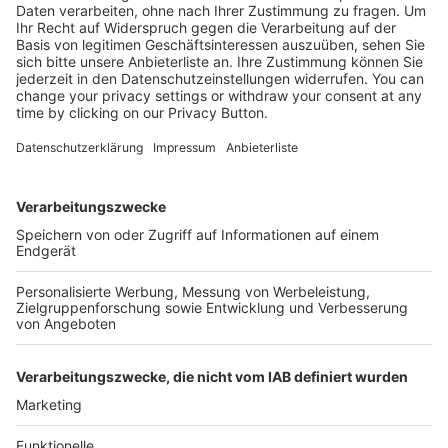
Kostenlose Rücksendung bis zu 14 Tage nach
Bestelleingang (innerhalb Deutschlands).
Ab 35,- € liefern wir versandkostenfrei (innerhalb
Deutschlands). Darunter berechnen wir 6,90 €
Versandkosten.
Der Bestellprozess ist mit Hilfe eines SSL-
Zertifikats abgesichert.
SERVICE HOTLINE
SHOP SERVICE