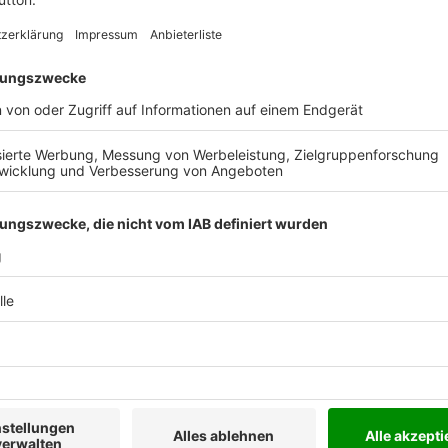
Ab 35,- € liefern wir versandkostenfrei
(innerhalb Deutschlands). Darunter berechnen
wir 6,90 € Versandkosten.