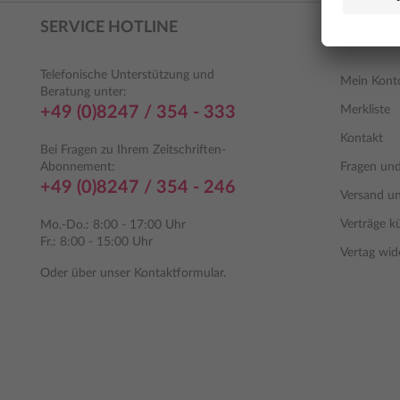
SERVICE HOTLINE
SHOP S
Telefonische Unterstützung und
Mein Kont
Beratung unter:
+49 (0)8247 / 354 - 333
Merkliste
Kontakt
Bei Fragen zu Ihrem Zeitschriften-
Abonnement:
Fragen un
+49 (0)8247 / 354 - 246
Versand u
Verträge k
Mo.-Do.: 8:00 - 17:00 Uhr
Fr.: 8:00 - 15:00 Uhr
Vertag wid
Oder über unser
Kontaktformular
.