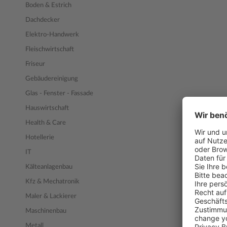
Boden & Estrich
Dachdecker
Elektro-Handwerk
Fleischwirtschaft
Friseur
Gebäudereinigung
Glas - Fenster - Fassade
Hauswirtschaft
Health & Care
Hotellerie
IT
Kälteanlagenbau
Kfz & Mechatronik
Maler & Lackierer
Maschinenbau
Metall