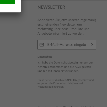
NEWSLETTER
Abonnieren Sie jetzt unseren regelmäßig
erscheinenden Newsletter, um
rechtzeitig über neue Produkte und
Angebote informiert zu werden.
E-Mail-Adresse*
Datenschutz
Ich habe die
Datenschutzbestimmungen
zur
Kenntnis genommen und die
AGB
gelesen
und bin mit ihnen einverstanden.
Diese Seite ist durch reCAPTCHA geschützt und
es gelten die
Datenschutzrichtlinie
und
Nutzungsbedingungen
.