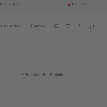
alb Deutschlands
sicherer Bestellprozess
Du hast %counter% Produk
eitschriften
Themen
5 Produkte