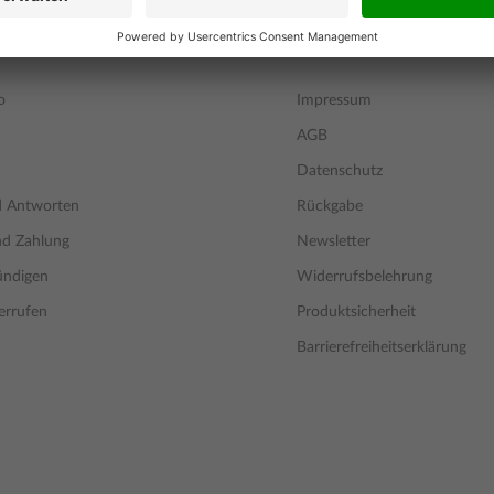
ERVICE
INFORMATIONEN
o
Impressum
AGB
Datenschutz
d Antworten
Rückgabe
nd Zahlung
Newsletter
ündigen
Widerrufsbelehrung
errufen
Produktsicherheit
Barrierefreiheitserklärung