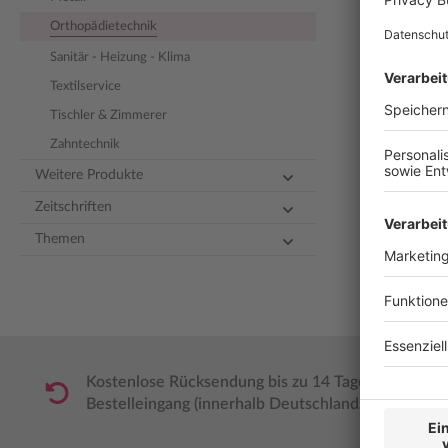
Orthopädietechnik
Sanitär - Heizung - Klima
Textilservice
Tischler & Zimmerer
Zahntechnik
Weitere Produkte
Zeitschriften
Themen
Kostenlose Rücksendung bis zu 14 Tage nach
Bestelleingang (innerhalb Deutschlands).