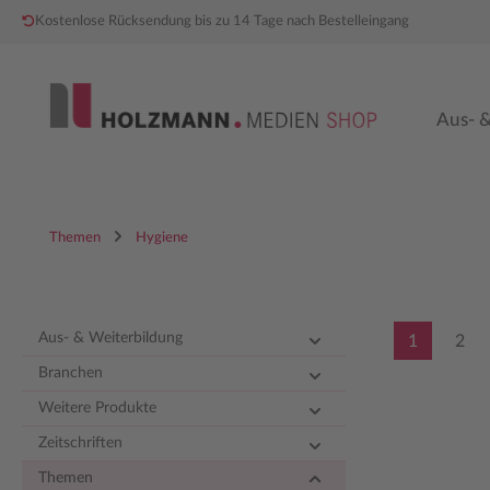
Kostenlose Rücksendung bis zu 14 Tage nach Bestelleingang
 Hauptinhalt springen
Zur Hauptnavigation springen
Aus- &
Themen
Hygiene
Aus- & Weiterbildung
1
2
Seite
Seit
Branchen
Weitere Produkte
Zeitschriften
Themen