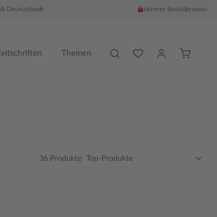
alb Deutschlands
sicherer Bestellprozess
Du hast %counter% Produk
eitschriften
Themen
36 Produkte