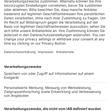
Kostenlose Rücksendung bis zu 14 Tage nach
Bestelleingang (innerhalb Deutschlands).
Ab 35,- € liefern wir versandkostenfrei (innerhalb
Deutschlands). Darunter berechnen wir 6,90 €
Versandkosten.
Der Bestellprozess ist mit Hilfe eines SSL-
Zertifikats abgesichert.
SERVICE HOTLINE