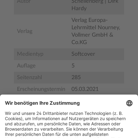
Autor
Schellenberg | Dirk
Hardy
Verlag Europa-
Lehrmittel Nourney,
Verlag
Vollmer GmbH &
Co.KG
Medientyp
Softcover
Auflage
5
Seitenzahl
285
Erscheinungstermin
05.03.2021
Bestell-Nr.
BS28972
ISBN
978-3-8085-3173-0