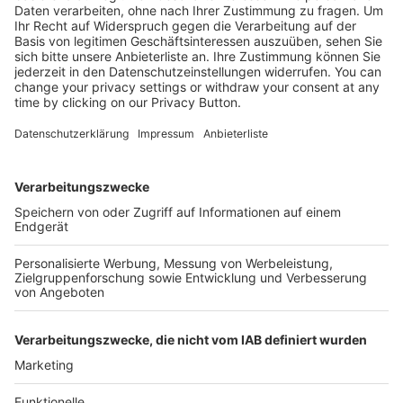
Mehr Infos
Kostenlose Rücksendung bis zu 14 Tage nach
Bestelleingang (innerhalb Deutschlands).
Ab 35,- € liefern wir versandkostenfrei (innerhalb
Deutschlands). Darunter berechnen wir 6,90 €
Versandkosten.
Der Bestellprozess ist mit Hilfe eines SSL-
Zertifikats abgesichert.
SERVICE HOTLINE
SHOP SERVICE