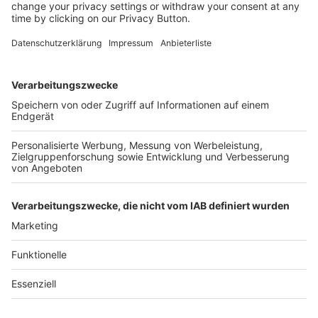
Kostenlose Rücksendung bis zu 14 Tage nach
Bestelleingang (innerhalb Deutschlands).
Ab 35,- € liefern wir versandkostenfrei (innerhalb
Deutschlands). Darunter berechnen wir 6,90 €
Versandkosten.
Der Bestellprozess ist mit Hilfe eines SSL-
Zertifikats abgesichert.
SERVICE HOTLINE
SHOP SERVICE
INFORMATIONEN
NEWSLETTER