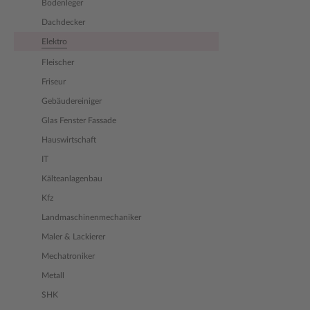
Bodenleger
Dachdecker
Elektro
Fleischer
Friseur
Gebäudereiniger
Glas Fenster Fassade
Hauswirtschaft
IT
Kälteanlagenbau
Kfz
Landmaschinenmechaniker
Maler & Lackierer
Mechatroniker
Metall
SHK