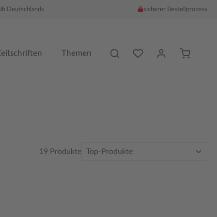
alb Deutschlands
sicherer Bestellprozess
Du hast %counter% Produk
eitschriften
Themen
19 Produkte