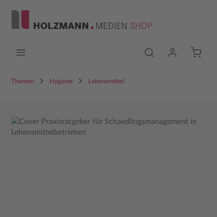
Zum Hauptinhalt springen
Themen
Hygiene
Lebensmittel
Bildergalerie überspringen