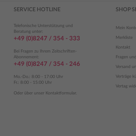
übersichtliche Steckbriefe der einzelnen
Parasiten sind wichtige Hilfsmittel für eine
SERVICE HOTLINE
SHOP S
kompetente Diagnose und Vorbeugung vor
Erkrankungen während der Reisen. Die
weltweit wichtigsten Krankheitserreger
Telefonische Unterstützung und
Mein Kont
werden auf den Schädlingskarten erwähnt
Beratung unter:
und die von ihnen verursachten
+49 (0)8247 / 354 - 333
Merkliste
Erkrankungen auf den Karten 53 und 54
tabellarisch aufgeführt.
Kontakt
Bei Fragen zu Ihrem Zeitschriften-
Abonnement:
Fragen un
+49 (0)8247 / 354 - 246
Versand u
Verträge k
Mo.-Do.: 8:00 - 17:00 Uhr
Fr.: 8:00 - 15:00 Uhr
Vertag wid
Oder über unser
Kontaktformular
.