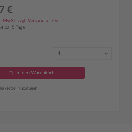
7 €
l. MwSt. zzgl. Versandkosten
it ca. 5 Tage
Produkt Anzahl: Gib den 
In den Warenkorb
rkzettel hinzufügen