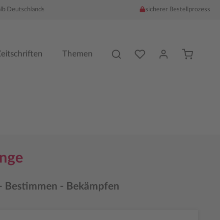
alb Deutschlands
sicherer Bestellprozess
Du hast %counter% Produk
eitschriften
Themen
inge
- Bestimmen - Bekämpfen