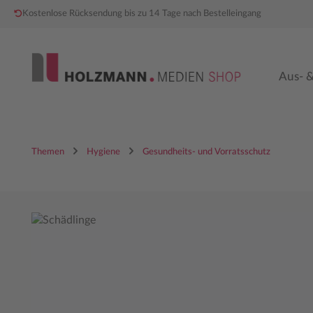
Kostenlose Rücksendung bis zu 14 Tage nach Bestelleingang
 Hauptinhalt springen
Zur Hauptnavigation springen
Aus- &
Themen
Hygiene
Gesundheits- und Vorratsschutz
Bildergalerie überspringen