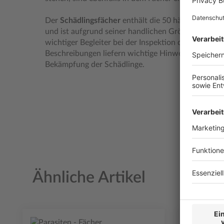
Der
Schädlingsfächer
enthält die 50 häufigsten Ar
und ist aufgrund seiner handlichen Größe und übers
wichtiger Begleiter bei der Inspektion der Betriebe
Beschreibungen liefern wichtige Hinweise zur Leb
Bekämpfung der Schädlinge.
Ähnliche Artikel
Produktgalerie überspringen