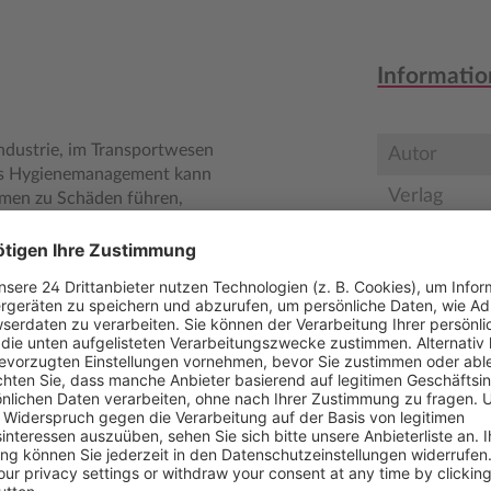
Informatio
industrie, im Transportwesen
Autor
es Hygienemanagement kann
Verlag
smen zu Schäden führen,
n Schädlinge wird aber nicht
Seitenzahl
Erscheinun
e Bestimmung der jeweiligen
inschleppungswege sind
Bestell-Nr.
chädlingsmanagement.
ISBN
estimmte
men gegen einen erneuten
agements“. In
 Nützlinge unter Artenschutz