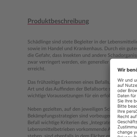
Produktbeschreibung
Schädlinge sind stete Begleiter in der Lebensmittel
sowie im Handel und Krankenhaus. Durch ein gut
die Gefahr, dass Insekten und andere Schadorgani
zwar verringert werden, ein genereller Schutz gege
erreicht.
Das frühzeitige Erkennen eines Befalls, die sicher
Art und das Auffinden der Befallsorte sowie der E
wichtige Voraussetzungen für ein erfolgreiches S
Neben gezielten, auf den jeweiligen Schädling abg
Bekämpfungsstrategien sind vorbeugende Maßnah
Befall wichtige Kriterien des „Integrated Pest Man
Lebensmittelbetrieben vorkommende Arten, die als
stehen, sind ebenfalls in dem Fächer enthalten.