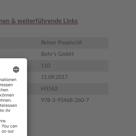
nen & weiterführende Links
Reiner Pospischil
Behr's GmbH
110
gstermin
11.09.2017
H5162
978-3-95468-260-7