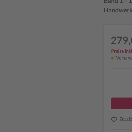
Band 1 - 1
Handwerk
279,
Preise ink
Versandf
Zum Me