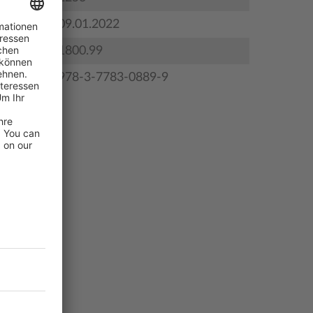
gstermin
09.01.2022
1800.99
978-3-7783-0889-9
 4
 7
 6
 5
 3
 2
 1