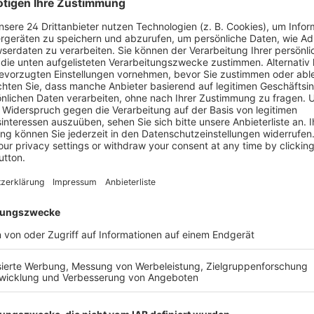
eparates Lehrbuch.
beispielen zur
Erscheinun
Bestell-Nr.
ngskräfte im Handwerk.
rprüfung: Zur schnellen
ISBN
 der Handwerksordnung“
Leseprobe
nen. Die Lehrbuchreihe
andlungsfähigkeit sowie die
Leseprobe
 Führungskräfte im
Leseprobe
Leseprobe
Leseprobe
Leseprobe
Leseprobe