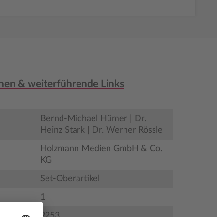
nen & weiterführende Links
Bernd-Michael Hümer | Dr.
Heinz Stark | Dr. Werner Rössle
Holzmann Medien GmbH & Co.
KG
Set-Oberartikel
1
2253