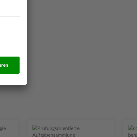
 9
 10