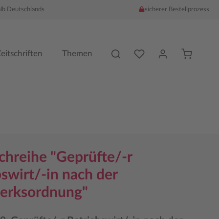
alb Deutschlands
sicherer Bestellprozess
Du hast %counter% Produk
eitschriften
Themen
chreihe "Geprüfte/-r
swirt/-in nach der
erksordnung"