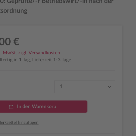
0: Geprüfte/-r Betriebswirt/-in nach der
sordnung
00 €
l. MwSt. zzgl. Versandkosten
ertig in 1 Tag, Lieferzeit 1-3 Tage
Produkt Anzahl: Gib den 
In den Warenkorb
rkzettel hinzufügen