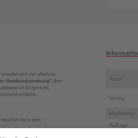
Informatio
“
wendet sich vor allem an
Autor
 der Handwerksordnung“.
Ihre
uationen im Unterricht.
erricht erreicht.
Verlag
Medientyp
Lernbücher nach dem
Auflage
stoffs: Für jeden
Seitenzahl