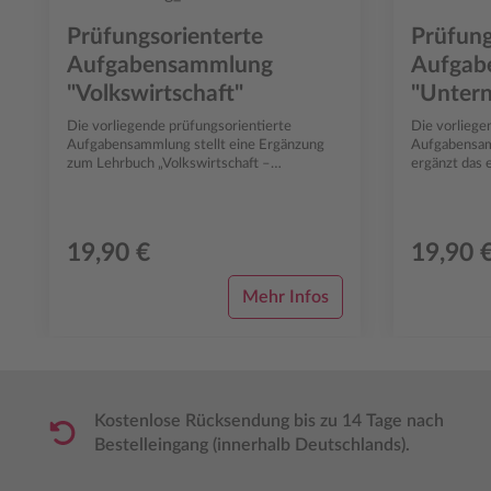
Prüfungsorienterte
Prüfung
Aufgabensammlung
Aufgab
"Volkswirtschaft"
"Unter
Die vorliegende prüfungsorientierte
Die vorliege
Aufgabensammlung stellt eine Ergänzung
Aufgabensammlung Unter
zum Lehrbuch „Volkswirtschaft –
ergänzt das 
Rahmenbedingungen für eine
Lernbuch „Unternehmensrecht“ aus der
Unternehmensstrategie“ ...
Reihe „Komp.
19,90 €
19,90 
Mehr Infos
Kostenlose Rücksendung bis zu 14 Tage nach
Bestelleingang (innerhalb Deutschlands).