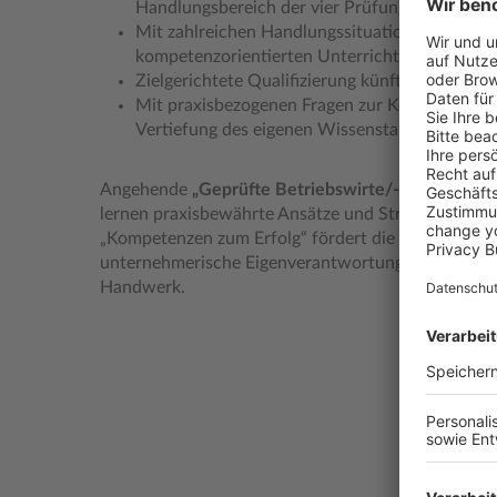
Handlungsbereich der vier Prüfungsteile ein s
Mit zahlreichen Handlungssituationen und Fall
kompetenzorientierten Unterrichtsgestaltung.
Zielgerichtete Qualifizierung künftiger Führu
Mit praxisbezogenen Fragen zur Kompetenzübe
Vertiefung des eigenen Wissenstands.
Angehende
„Geprüfte Betriebswirte/-innen nach
lernen praxisbewährte Ansätze und Strategien ken
„Kompetenzen zum Erfolg“ fördert die berufliche H
unternehmerische Eigenverantwortung zukünftiger
Handwerk.