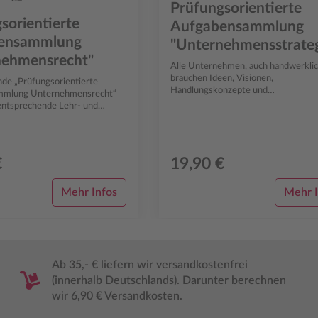
Prüfungsorientierte
sorientierte
Aufgabensammlung
ensammlung
"Unternehmensstrateg
nehmensrecht"
Alle Unternehmen, auch handwerklic
brauchen Ideen, Visionen,
nde „Prüfungsorientierte
Handlungskonzepte und
nehmensrecht“
Steuerungsinstrumente, um langfrist
entsprechende Lehr- und
den sich gravierend verändernd...
..
€
19,90 €
Mehr Infos
Mehr I
Ab 35,- € liefern wir versandkostenfrei
(innerhalb Deutschlands). Darunter berechnen
wir 6,90 € Versandkosten.