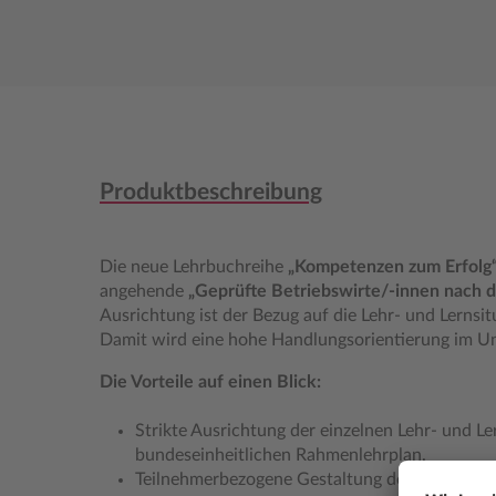
Produktbeschreibung
Die neue Lehrbuchreihe
„Kompetenzen zum Erfolg
angehende
„Geprüfte Betriebswirte/-innen nach
Ausrichtung ist der Bezug auf die Lehr- und Lernsit
Damit wird eine hohe Handlungsorientierung im Unt
Die Vorteile auf einen Blick:
Strikte Ausrichtung der einzelnen Lehr- und 
bundeseinheitlichen Rahmenlehrplan.
Teilnehmerbezogene Gestaltung des Unterrichts