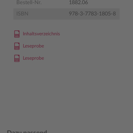
Bestell-Nr.
1882.06
ISBN
978-3-7783-1805-8
Inhaltsverzeichnis
Leseprobe
Leseprobe
Produktgalerie überspringen