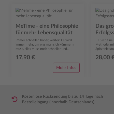
Produktgalerie überspringen
MeTime - eine Philosophie
Das gro
für mehr Lebensqualität
Erfolgss
Immer schneller, höher, weiter! Es wird
EKS ist eine
immer mehr, um was man sich kümmern
Methode, mit
muss, alles muss noch schneller und
Spitzenleist
effizienter erledigt werden. Die
entsprechend
17,90 €
28,00 
Digitalisierung...
interna...
Mehr Infos
Kostenlose Rücksendung bis zu 14 Tage nach
Bestelleingang (innerhalb Deutschlands).