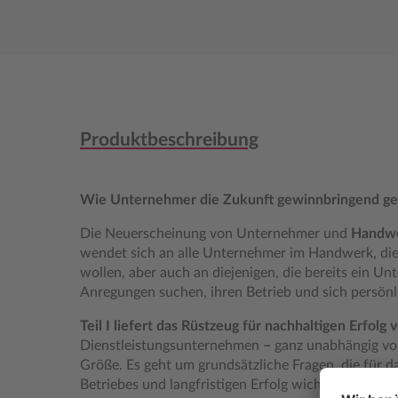
Produktbeschreibung
Wie Unternehmer die Zukunft gewinnbringend ge
Die Neuerscheinung von Unternehmer und
Handwe
wendet sich an alle Unternehmer im Handwerk, die
wollen, aber auch an diejenigen, die bereits ein 
Anregungen suchen, ihren Betrieb und sich persönl
Teil I liefert das Rüstzeug für nachhaltigen Erfo
Dienstleistungsunternehmen
–
ganz unabhängig vo
Größe. Es geht um grundsätzliche Fragen, die für d
Betriebes und langfristigen Erfolg wichtig sind, z. 