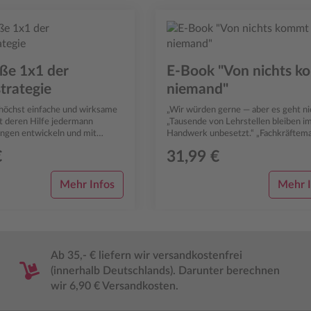
ße 1x1 der
E-Book "Von nichts 
trategie
niemand"
 höchst einfache und wirksame
„Wir würden gerne — aber es geht ni
 deren Hilfe jedermann
„Tausende von Lehrstellen bleiben i
ungen entwickeln und mit
Handwerk unbesetzt.“ „Fachkräftem
em Ehrgeiz nationaler oder
das Handwerk braucht mehr junge L
€
31,99 €
S...
Mehr Infos
Mehr I
Ab 35,- € liefern wir versandkostenfrei
(innerhalb Deutschlands). Darunter berechnen
wir 6,90 € Versandkosten.