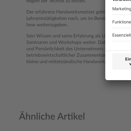
Regeln der Technik zu leisten.
Der erfahrene Handwerksmeister geht seit mehr al
Lehramtstätigkeiten nach, um im Bereich der Aus-
how weiterzugeben.
Sein Wissen und seine Erfahrung als Unternehmer 
Seminaren und Workshops weiter. Dabei geht es ih
und Persönlichkeit des Unternehmers sowie um da
betriebswirtschaftlicher Zusammenhänge eines Unt
kleine und mittelständische Handwerksbetriebe.
Ähnliche Artikel