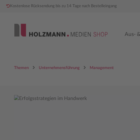
Kostenlose Rücksendung bis zu 14 Tage nach Bestelleingang
 Hauptinhalt springen
Zur Hauptnavigation springen
Aus- &
Themen
Unternehmensführung
Management
Bildergalerie überspringen