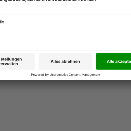
s zehn Jahren mehreren
 und Weiterbildung sein Know
gibt Graber auch in
m besonders um die Rolle
s Verständnis komplexer
ernehmens – speziell für