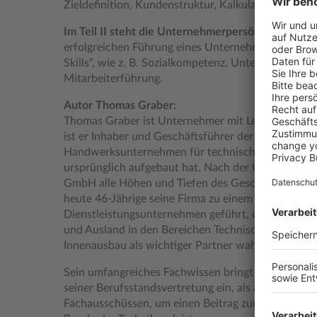
Zieldefinition, Kundenstruktur, Kalkulation und Qu
Im Teil II steht die Unternehmerpersönlichkeit im
erfolgreichen Führung eines Unternehmens gehöre
Skills“, wie z. B. Sozialkompetenz, Unternehmensst
Mitarbeiterführung.
Autor Thomas Graber:
Thomas Graber ist Unternehmer mit Leib und Seele.
ist er Inhaber und Geschäftsführer der Firma, die se
Handwerksunternehmen für technische Isolierung
ursprünglich aufgebaut hat. Nach der Übernahme er
GmbH alle Höhen und Tiefen des Geschäftslebens. 
heute 46-Jährige seine Firma zu einem mittelstän
Dienstleistungsunternehmen geführt, der heute sowo
und Ausland in den Bereichen Technische Isolierun
Innenausbau als wichtiger Partner wahrgenommen 
Sein umfangreiches Fachwissen bringt Graber sowo
seiner Berufsstandsvertretung ein, als auch in de
Fachausschüssen, um einen Beitrag zur Weiterent