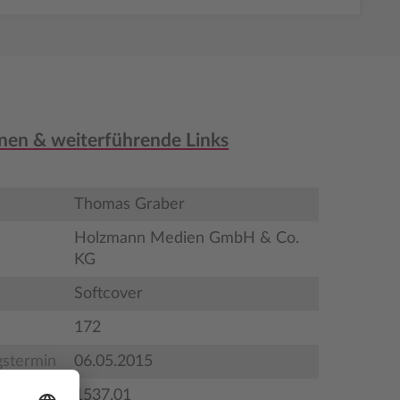
nen & weiterführende Links
Thomas Graber
Holzmann Medien GmbH & Co.
KG
Softcover
172
gstermin
06.05.2015
1537.01