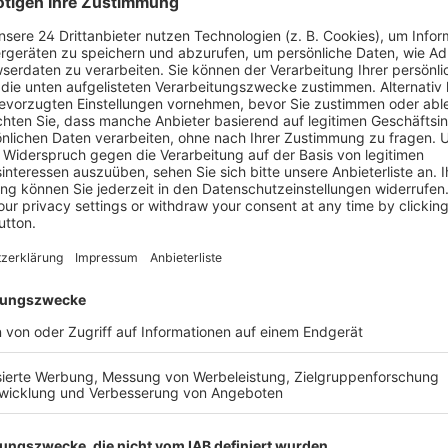
alitätssicherung.
ISBN
 Mittelpunkt.
Denn zur
n auch die sogenannten „Soft
rategie und
Inhaltsver
Leseprobe
 Seit seinem 18. Geburtstag
Leseprobe
in Vater als
 und Brandschutz
lebte er mit der Graber
Im Laufe der Jahre hat der
disches Handwerks- und
hl regional, als auch im In-
g, Trockenbau und
wird.
hl als Vorstandsmitglied
n Normen- und
wicklung von Stand und