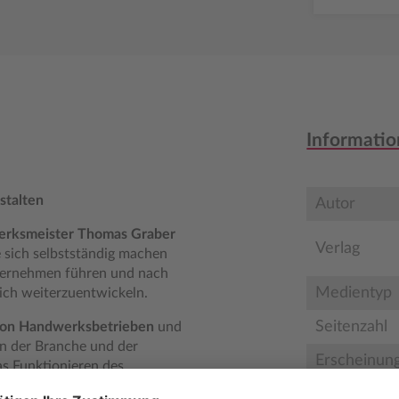
Informatio
stalten
Autor
rksmeister Thomas Graber
Verlag
 sich selbstständig machen
Unternehmen führen und nach
Medientyp
ich weiterzuentwickeln.
Seitenzahl
lg von Handwerksbetrieben
und
n der Branche und der
Erscheinun
as Funktionieren des
B. Firmenorganisation,
Bestell-Nr.