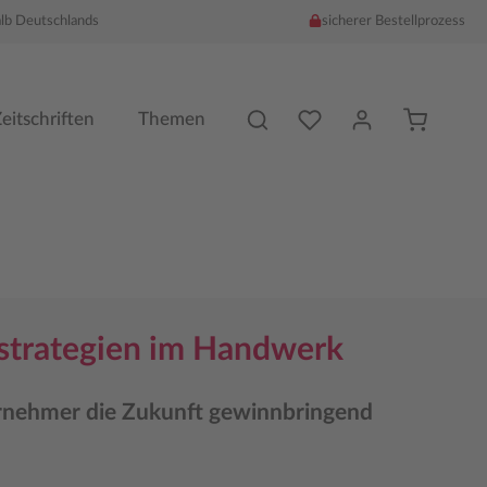
alb Deutschlands
sicherer Bestellprozess
Du hast %counter% Produk
eitschriften
Themen
sstrategien im Handwerk
nehmer die Zukunft gewinnbringend