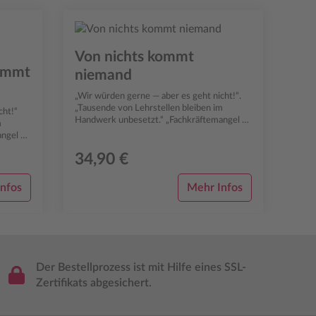
Von nichts kommt
kommt
niemand
„Wir würden gerne — aber es geht nicht!“.
„Tausende von Lehrstellen bleiben im
cht!“
Handwerk unbesetzt.“ „Fachkräftemangel —
m
das Handwerk braucht mehr junge Leute!“ ...
angel —
eute!“
34,90 €
nfos
Mehr Infos
Der Bestellprozess ist mit Hilfe eines SSL-
Zertifikats abgesichert.