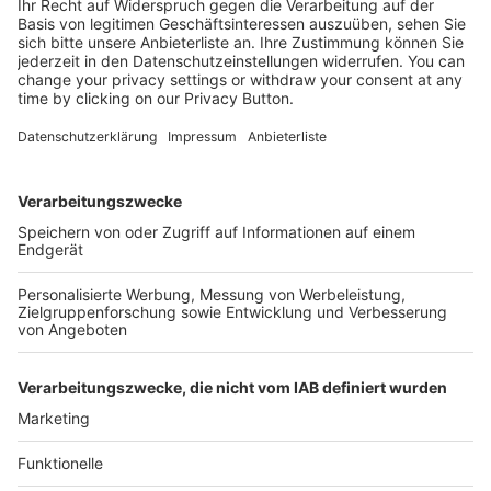
Kostenlose Rücksendung bis zu 14 Tage nach
Bestelleingang (innerhalb Deutschlands).
Ab 35,- € liefern wir versandkostenfrei (innerhalb
Deutschlands). Darunter berechnen wir 6,90 €
Versandkosten.
Der Bestellprozess ist mit Hilfe eines SSL-
Zertifikats abgesichert.
SERVICE HOTLINE
SHOP SERVICE
INFORMATIONEN