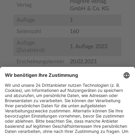
Hogrefe Verlag
Verlag
GmbH & Co. KG
Auflage
1
Seitenzahl
160
Auflage
1. Auflage 2023
(Zusatztext)
Erscheinungstermin
20.02.2023
Bestell-Nr.
9783801731281
ISBN
978-3-8017-3128-1