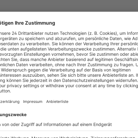
Informatio
Timer edition
Verlag
)
Erscheinun
Bestell-Nr.