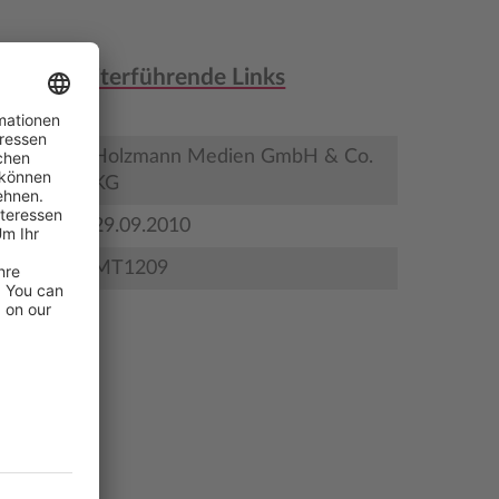
nen & weiterführende Links
Holzmann Medien GmbH & Co.
KG
gstermin
29.09.2010
MT1209