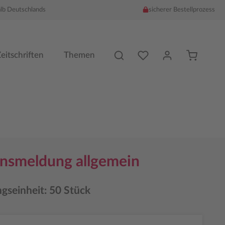
alb Deutschlands
sicherer Bestellprozess
Du hast %counter% Produk
eitschriften
Themen
nsmeldung allgemein
gseinheit: 50 Stück