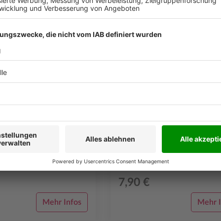
Bestellung
Höhenzugangsmittel
sprotokoll
Mit Vierfach-Lochung, passend für 
inigung"
HandwerkTimer edition „Gebäuderei
(Verpackungseinheit: 50 Stück,
tung)
Durchschreibesatz)
-Lochung, passend für den
er edition „Gebäudereiniger“
einheit: 50 Stück,
esatz)
7,90 €
Mehr Infos
Mehr I