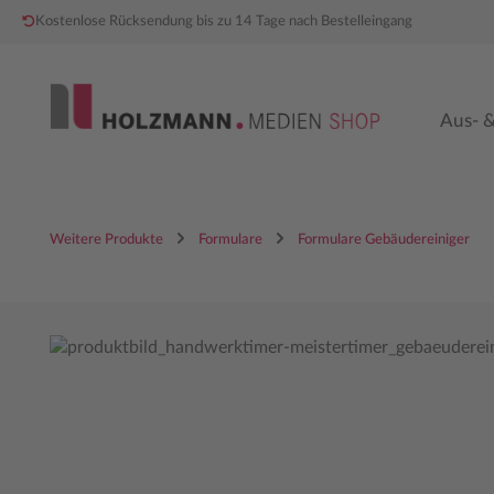
Kostenlose Rücksendung bis zu 14 Tage nach Bestelleingang
 Hauptinhalt springen
Zur Hauptnavigation springen
Aus- &
Weitere Produkte
Formulare
Formulare Gebäudereiniger
Bildergalerie überspringen