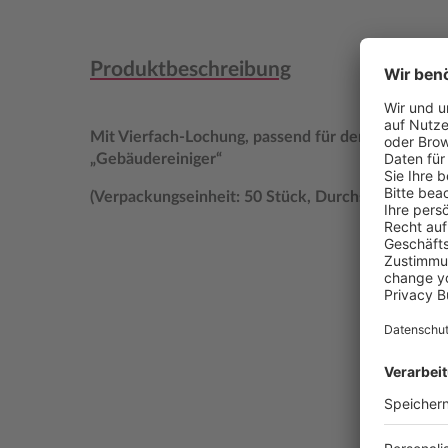
Produktbeschreibung
Mit Vierfach-Lochung, passend für den Handwerk
„Gebäudereiniger“
(Verpackungseinheit: 50 Stück, Durchschreibesatz