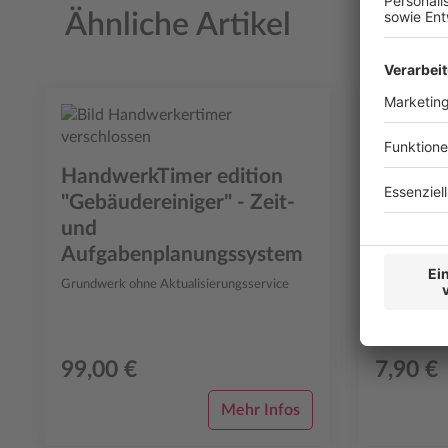
Ähnliche Artikel
Produktgalerie überspringen
HandwerkTimer edition
"Gebäudereiniger" - Zeit-
Angebot
und
"Glasre
Aufgabenplanungssystem
(Verwal
Grundwerk ohne Aktualisierungsservice
Mit Vierfach
HandwerkTim
(Verpackungs
Durchschreib
99,00 €
7,90 €
Mehr Infos