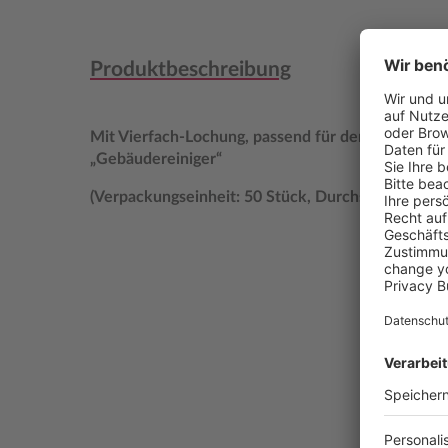
Produktbeschreibung
Mit Vierfach-Lochung, passend für den Handwerk
„Gebäudereiniger“
(Verpackungseinheit: 50 Stück, Durchschreibesatz