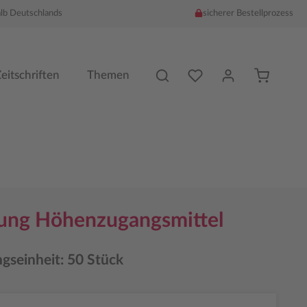
alb Deutschlands
sicherer Bestellprozess
Du hast %counter% Produk
eitschriften
Themen
lung Höhenzugangsmittel
gseinheit: 50 Stück