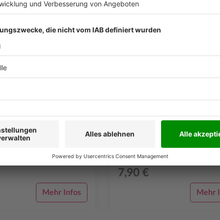
nsmeldung Kfz
-Lochung, passend für den
Schlüsselübergabepro
er edition „Gebäudereiniger“
einheit: 50 Stück,
ll
esatz)
Mit Vierfach-Lochung, passend für 
HandwerkTimer edition "Gebäuderei
(Verpackungseinheit: 50 Stück,
Durchschreibesatz)
7,90 €
Mehr Infos
Mehr I