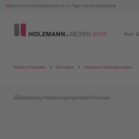
Kostenlose Rücksendung bis zu 14 Tage nach Bestelleingang
 Hauptinhalt springen
Zur Hauptnavigation springen
Aus- &
Weitere Produkte
Formulare
Formulare Gebäudereiniger
Bildergalerie überspringen