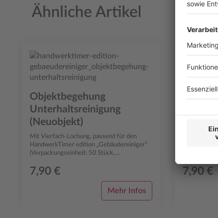
Ähnliche Artikel
Produktgalerie überspringen
Schade
Mit Vierfach
Objektbegehung
HandwerkTim
(Verpackungs
Unterhaltsreinigung
Durchschreib
(Neuobjekt)
Mit Vierfach-Lochung, passend für den
HandwerkTimer edition „Gebäudereiniger“
(Verpackungseinheit: 50 Stück,
Durchschreibesatz)
7,90 €
7,90 €
Mehr Infos