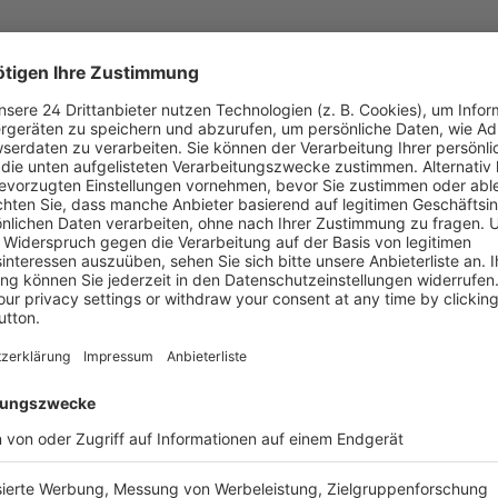
Informatio
Timer edition
Verlag
)
Erscheinun
Bestell-Nr.