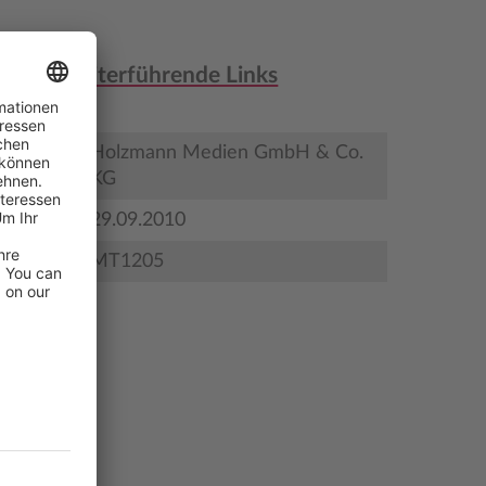
nen & weiterführende Links
Holzmann Medien GmbH & Co.
KG
gstermin
29.09.2010
MT1205