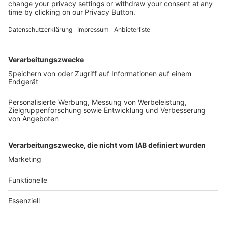
Kostenlose Rücksendung bis zu 14 Tage nach
Bestelleingang (innerhalb Deutschlands).
Ab 35,- € liefern wir versandkostenfrei (innerhalb
Deutschlands). Darunter berechnen wir 6,90 €
Versandkosten.
Der Bestellprozess ist mit Hilfe eines SSL-
Zertifikats abgesichert.
SERVICE HOTLINE
SHOP SERVICE
INFORMATIONEN
NEWSLETTER