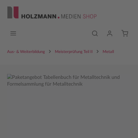
Zum Hauptinhalt springen
Aus- & Weiterbildung
Meisterprüfung Teil II
Metall
Bildergalerie überspringen