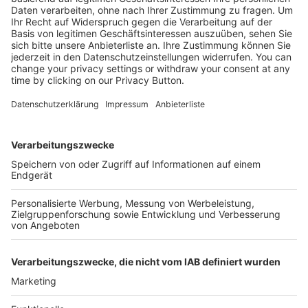
Mehr Infos
Kostenlose Rücksendung bis zu 14 Tage nach
Bestelleingang (innerhalb Deutschlands).
Ab 35,- € liefern wir versandkostenfrei (innerhalb
Deutschlands). Darunter berechnen wir 6,90 €
Versandkosten.
Der Bestellprozess ist mit Hilfe eines SSL-
Zertifikats abgesichert.
SERVICE HOTLINE
SHOP SERVICE