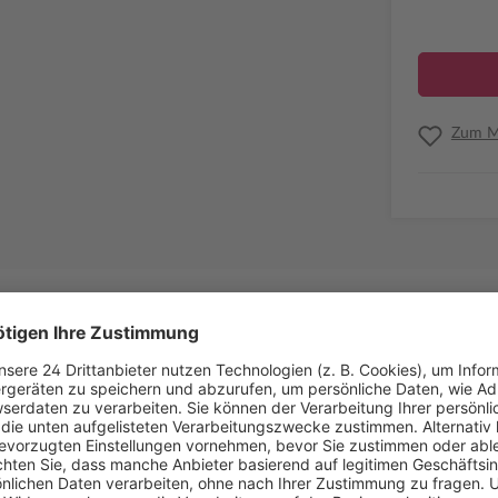
Zum Me
Informatio
e:
Tophotel |
Ausgaben
ent für jährlich 44,32 € inkl.
Laufzeit