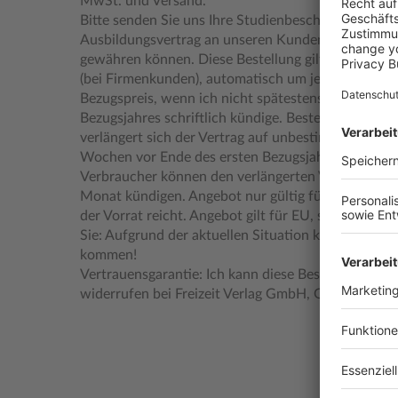
MwSt. und Versand.
Bitte senden Sie uns Ihre Studienbescheinigung bzw
Ausbildungsvertrag an unseren Kundenservice, dam
gewähren können. Diese Bestellung gilt zunächst für
(bei Firmenkunden), automatisch um jeweils ein we
Bezugspreis, wenn ich nicht spätestens vier Woch
Bezugsjahres schriftlich kündige. Bestelle ich als P
verlängert sich der Vertrag auf unbestimmte Zeit, w
Wochen vor Ende des ersten Bezugsjahres schriftli
Verbraucher können den verlängerten Vertrag jederz
Monat kündigen. Angebot nur gültig für Neukunden
der Vorrat reicht. Angebot gilt für EU, solange der 
Sie: Aufgrund der aktuellen Situation kann es zu 
kommen!
Vertrauensgarantie: Ich kann diese Bestellung inner
widerrufen bei Freizeit Verlag GmbH, Gewerbestra