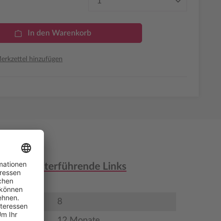
In den Warenkorb
rkzettel hinzufügen
nen & weiterführende Links
8
12 Monate