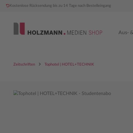
Kostenlose Rücksendung bis zu 14 Tage nach Bestelleingang
 Hauptinhalt springen
Zur Hauptnavigation springen
Aus- &
Zeitschriften
Tophotel | HOTEL+TECHNIK
Bildergalerie überspringen