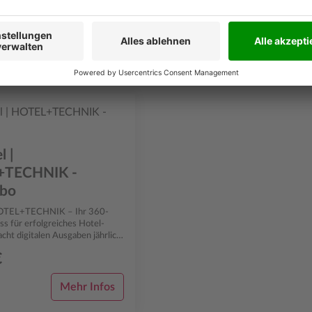
l |
+TECHNIK -
abo
 für erfolgreiches Hotel-
acht digitalen Ausgaben jährlich
bietet Tophotel | HOTEL+TECHNIK fund...
€
Mehr Infos