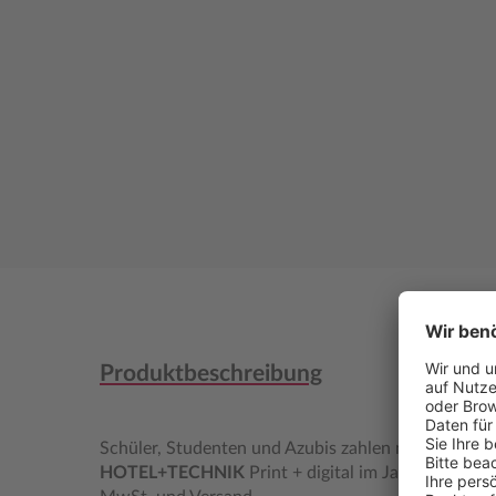
Produktbeschreibung
Schüler, Studenten und Azubis zahlen nur die Hälft
HOTEL+TECHNIK
Print + digital im Jahresabonnem