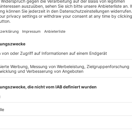
. Ihren aktuellen
Bestell-Nr.
it wir Ihnen den Rabatt
 ein Jahr; sie verlängert sich
iteres Jahr zum dann gültigen
Leseprob
en vor Ende des laufenden
rivatperson / Verbraucher,
enn ich nicht spätestens vier
ch kündige. Privatpersonen /
eit mit einer Frist von einem
 in der EU und nur solange
Vorrat reicht. Bitte beachten
Anpassungen im Lieferumfang
halb von 14 Tagen schriftlich
ße 2, 86825 Bad Wörishofen.