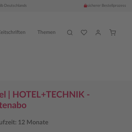
alb Deutschlands
sicherer Bestellprozess
Du hast %counter% Produk
eitschriften
Themen
el | HOTEL+TECHNIK -
tenabo
ufzeit: 12 Monate