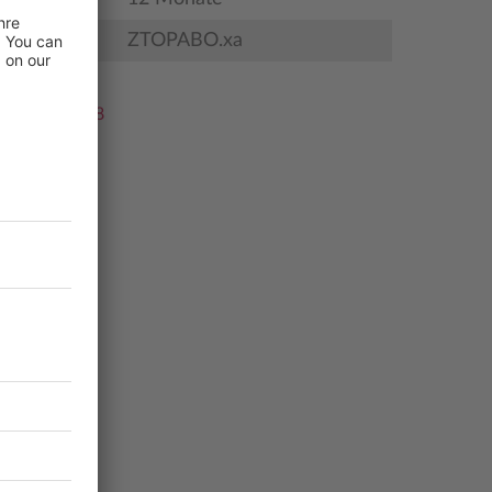
ZTOPABO.xa
e TOP_202608