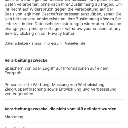
Mehr Infos
Kostenlose Rücksendung bis zu 14 Tage nach
Bestelleingang (innerhalb Deutschlands).
Ab 35,- € liefern wir versandkostenfrei (innerhalb
Deutschlands). Darunter berechnen wir 6,90 €
Versandkosten.
Der Bestellprozess ist mit Hilfe eines SSL-
Zertifikats abgesichert.
SERVICE HOTLINE
SHOP SERVICE