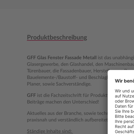
Produktbeschreibung
GFF Glas Fenster Fassade Metall
ist das unabhäng
Glasergewerbe, den Glashandel, den Maschinenbau,
Türenbauer, die Fassadenbauer, Hersteller von Besc
Bauelemente-/Baustoff- und Beschlaghändler, aber
Planer, sowie Sachverständige.
GFF
ist die Fachzeitschrift für Produktion und Mo
Beiträge machen den Unterschied!
Aktuelles aus der Branche, sowie technische Neuhe
praxisnah und verständlich aufbereitet.
Ständige Inhalte sind: