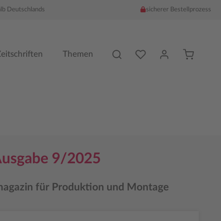
alb Deutschlands
sicherer Bestellprozess
Du hast %counter% Produk
eitschriften
Themen
Ausgabe 9/2025
agazin für Produktion und Montage