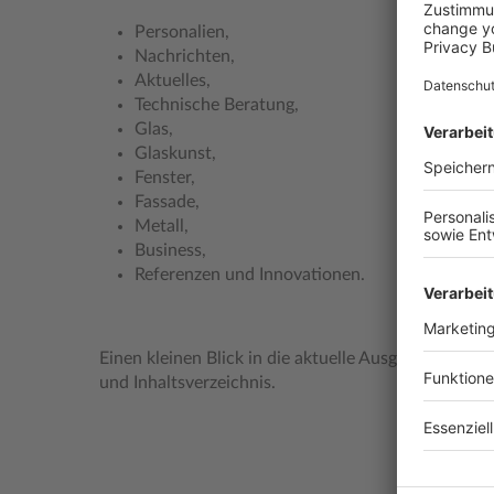
Personalien,
Nachrichten,
Aktuelles,
Technische Beratung,
Glas,
Glaskunst,
Fenster,
Fassade,
Metall,
Business,
Referenzen und Innovationen.
Einen kleinen Blick in die aktuelle Ausgabe erhalte
und Inhaltsverzeichnis.