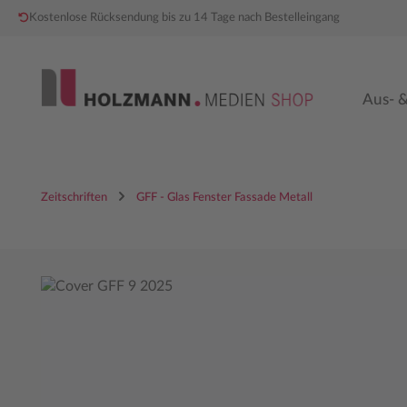
Kostenlose Rücksendung bis zu 14 Tage nach Bestelleingang
 Hauptinhalt springen
Zur Hauptnavigation springen
Aus- &
Zeitschriften
GFF - Glas Fenster Fassade Metall
Bildergalerie überspringen