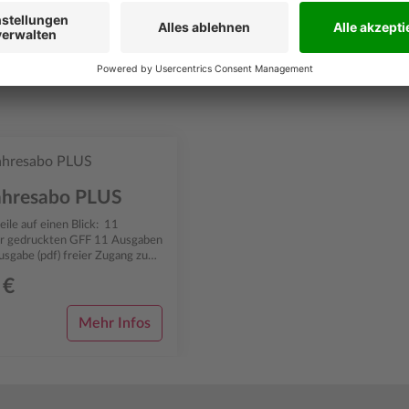
ahresabo PLUS
le auf einen Blick: 11
ruckten GFF 11 Ausgaben
Ausgabe (pdf) freier Zugang zum
t-Archiv frei Haus inn...
 €
Mehr Infos