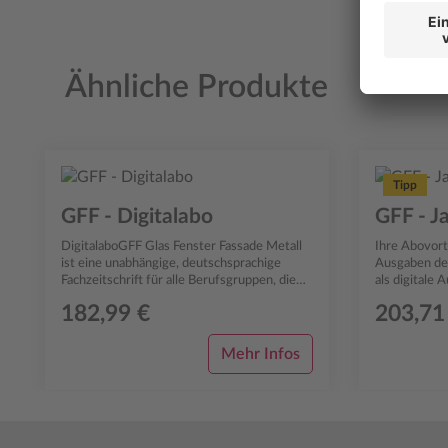
Ähnliche Produkte
Produktgalerie überspringen
Tipp
GFF - Digitalabo
GFF - J
DigitalaboGFF Glas Fenster Fassade Metall
Ihre Abovortei
ist eine unabhängige, deutschsprachige
Ausgaben der ged
Fachzeitschrift für alle Berufsgruppen, die
als digitale 
sich in der Baubranche mit dem Werk...
digitalen Hef
182,99 €
203,71
Mehr Infos