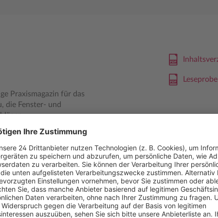
Inhaltsve
Leseprob
ige Praxismagazin für das
 die Fenster- und
hlägen,
 auch Architekten und
ntage. Gut recherchierte
iten finden Sie in GFF