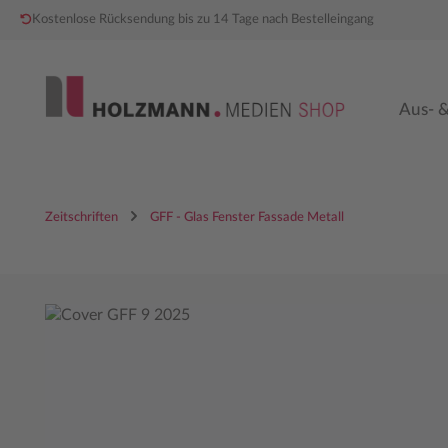
Kostenlose Rücksendung bis zu 14 Tage nach Bestelleingang
 Hauptinhalt springen
Zur Hauptnavigation springen
Aus- &
Zeitschriften
GFF - Glas Fenster Fassade Metall
Bildergalerie überspringen