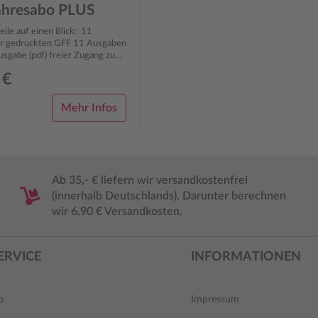
ahresabo PLUS
le auf einen Blick: 11
ruckten GFF 11 Ausgaben
Ausgabe (pdf) freier Zugang zum
t-Archiv frei Haus inn...
 €
Mehr Infos
Ab 35,- € liefern wir versandkostenfrei
(innerhalb Deutschlands). Darunter berechnen
wir 6,90 € Versandkosten.
ERVICE
INFORMATIONEN
o
Impressum