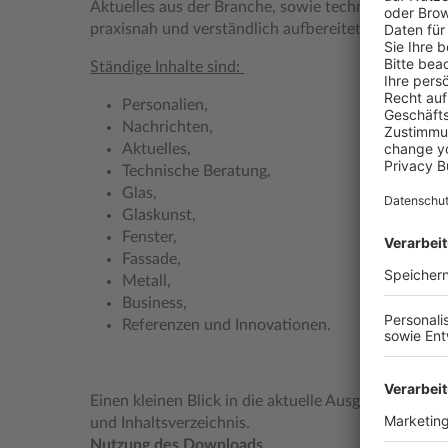
Aktuelles aus der Branche, sowie technische Neuhe
praxisnah und verständlich aufbereitet.
Ständige Inhalte sind:
Personalien,
Nachrichten,
Aktuelles,
Technische Beratung,
Glas,
Glaskunst,
Fenster,
Fassade,
Metall,
Business,
Referenzen und Innovationen.
Einen kleinen Blick in die aktuelle Ausgabe erhalte
und Inhaltsverzeichnis.
Nutzung des Downloads