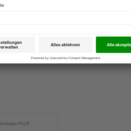
lte Download nur zum
Kunden verwendet werden
die auch nur teilweise
r Weiterleitung an Dritte -
 nur mit schriftlicher