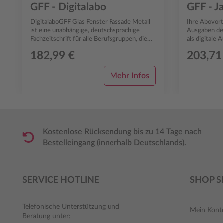
GFF - Digitalabo
GFF - J
DigitalaboGFF Glas Fenster Fassade Metall
Ihre Abovortei
ist eine unabhängige, deutschsprachige
Ausgaben der ged
Fachzeitschrift für alle Berufsgruppen, die
als digitale 
sich in der Baubranche mit dem Werk...
digitalen Hef
182,99 €
203,71
Mehr Infos
Kostenlose Rücksendung bis zu 14 Tage nach
Bestelleingang (innerhalb Deutschlands).
SERVICE HOTLINE
SHOP S
Telefonische Unterstützung und
Mein Kont
Beratung unter: