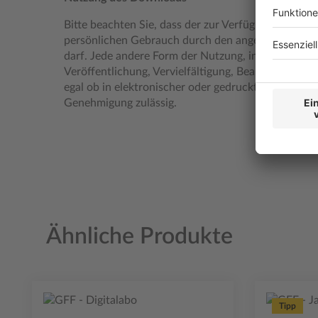
Bitte beachten Sie, dass der zur Verfügung gestel
persönlichen Gebrauch durch den angemeldeten 
darf. Jede andere Form der Nutzung, insbesondere 
Veröffentlichung, Vervielfältigung, Bearbeitung ode
egal ob in elektronischer oder gedruckter Form – ist
Genehmigung zulässig.
Ähnliche Produkte
Produktgalerie überspringen
Tipp