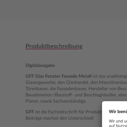
Produktbeschreibung
Digitalausgabe
GFF Glas Fenster Fassade Metall
ist das unabhäng
Glasergewerbe, den Glashandel, den Maschinenbau,
Türenbauer, die Fassadenbauer, Hersteller von Besc
Bauelemente-/Baustoff- und Beschlaghändler, aber
Planer, sowie Sachverständige.
GFF
ist die Fachzeitschrift für Produktion und Mo
Beiträge machen den Unterschied!