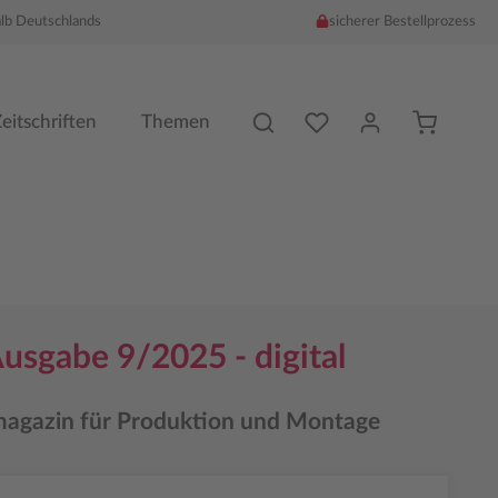
alb Deutschlands
sicherer Bestellprozess
Du hast %counter% Produk
eitschriften
Themen
usgabe 9/2025 - digital
agazin für Produktion und Montage