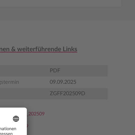
nen & weiterführende Links
PDF
gstermin
09.09.2025
ZGFF202509D
rzeichnis GFF_202509
e GFF_202509