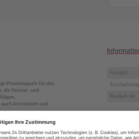
Informatio
Format
ige Praxismagazin für das
Erscheinun
 die Fenster- und
Bestell-Nr.
hlägen,
 auch Architekten und
Inhaltsve
ntage. Gut recherchierte
Leseprob