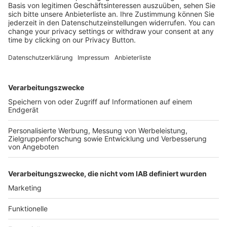
Kostenlose Rücksendung bis zu 14 Tage nach
Bestelleingang (innerhalb Deutschlands).
Ab 35,- € liefern wir versandkostenfrei (innerhalb
Deutschlands). Darunter berechnen wir 6,90 €
Versandkosten.
Der Bestellprozess ist mit Hilfe eines SSL-
Zertifikats abgesichert.
SERVICE HOTLINE
SHOP SERVICE
INFORMATIONEN