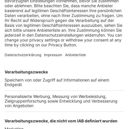
89,99 €
Mehr Infos
Kostenlose Rücksendung bis zu 14 Tage nach
Bestelleingang (innerhalb Deutschlands).
Ab 35,- € liefern wir versandkostenfrei (innerhalb
Deutschlands). Darunter berechnen wir 6,90 €
Versandkosten.
Der Bestellprozess ist mit Hilfe eines SSL-
Zertifikats abgesichert.
SERVICE HOTLINE
SHOP SERVICE