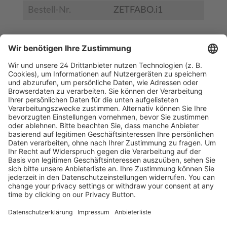
Bestell-Nr.
ZETFABO.i1
Inhaltsverzeichnis ETF_202603
Leseprobe ETF_202603
Kostenlose Rücksendung bis zu 14 Tage nach
Bestelleingang (innerhalb Deutschlands).
Ab 35,- € liefern wir versandkostenfrei (innerhalb