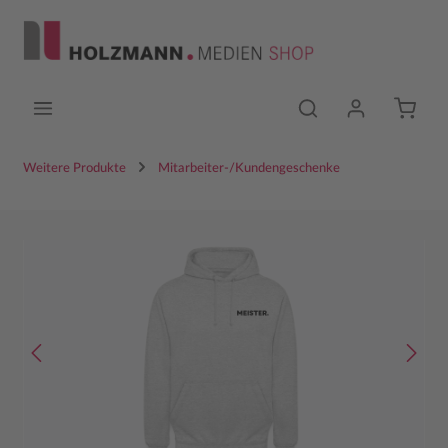
Zum Hauptinhalt springen
Weitere Produkte
Mitarbeiter-/Kundengeschenke
Bildergalerie überspringen