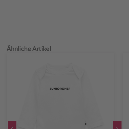
Produktgalerie überspringen
Ähnliche Artikel