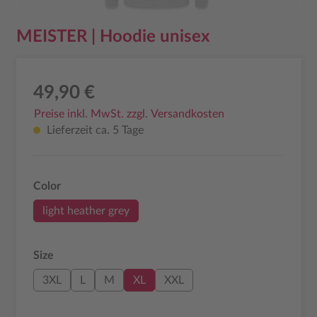
MEISTER | Hoodie unisex
49,90 €
Preise inkl. MwSt. zzgl. Versandkosten
Lieferzeit ca. 5 Tage
auswählen
Color
light heather grey
auswählen
Size
3XL
L
M
XL
XXL