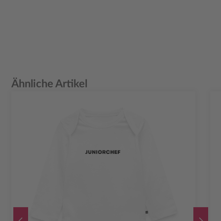
Produktgalerie überspringen
Ähnliche Artikel