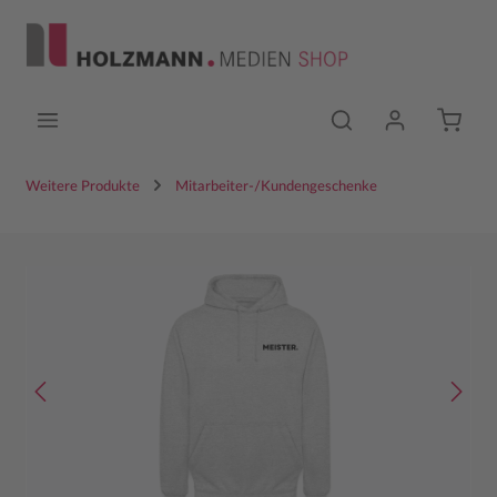
Zum Hauptinhalt springen
Weitere Produkte
Mitarbeiter-/Kundengeschenke
Bildergalerie überspringen