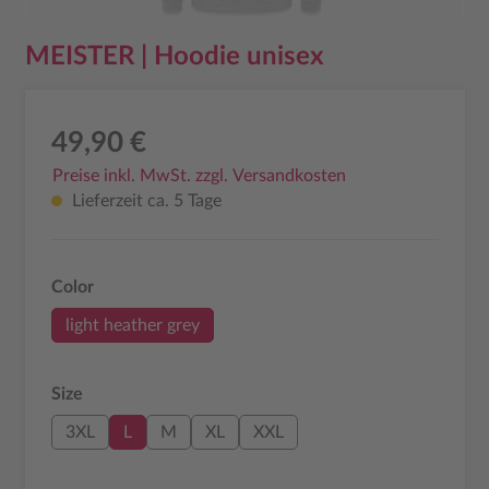
MEISTER | Hoodie unisex
49,90 €
Preise inkl. MwSt. zzgl. Versandkosten
Lieferzeit ca. 5 Tage
auswählen
Color
light heather grey
auswählen
Size
3XL
L
M
XL
XXL