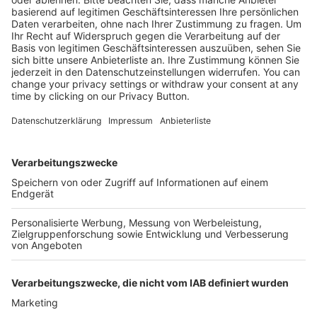
Mehr Infos
Kostenlose Rücksendung bis zu 14 Tage nach
Bestelleingang (innerhalb Deutschlands).
Ab 35,- € liefern wir versandkostenfrei (innerhalb
Deutschlands). Darunter berechnen wir 6,90 €
Versandkosten.
Der Bestellprozess ist mit Hilfe eines SSL-
Zertifikats abgesichert.
SERVICE HOTLINE
SHOP SERVICE