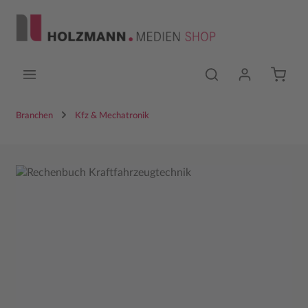
Zum Hauptinhalt springen
Branchen
Kfz & Mechatronik
Bildergalerie überspringen