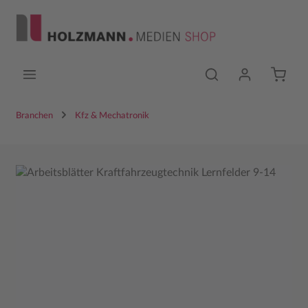
Zum Hauptinhalt springen
Branchen
Kfz & Mechatronik
Bildergalerie überspringen