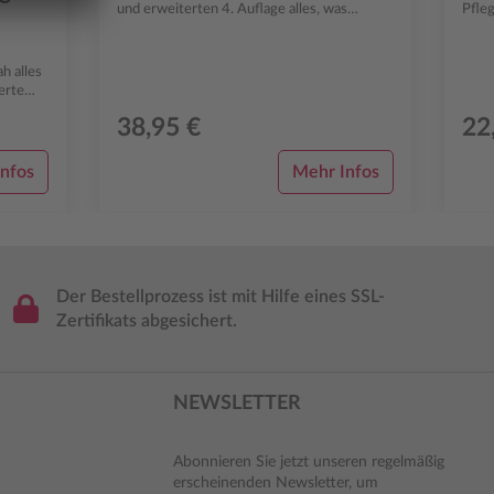
und erweiterten 4. Auflage alles, was
Pfleg
Pflegeassistenten und Pflegeassistentinnen
zweij
für di...
h alles
erte
38,95 €
22
nfos
Mehr Infos
Der Bestellprozess ist mit Hilfe eines SSL-
Zertifikats abgesichert.
NEWSLETTER
Abonnieren Sie jetzt unseren regelmäßig
erscheinenden Newsletter, um