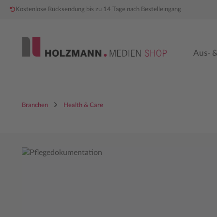
Kostenlose Rücksendung bis zu 14 Tage nach Bestelleingang
 Hauptinhalt springen
Zur Hauptnavigation springen
Aus- &
Branchen
Health & Care
Bildergalerie überspringen