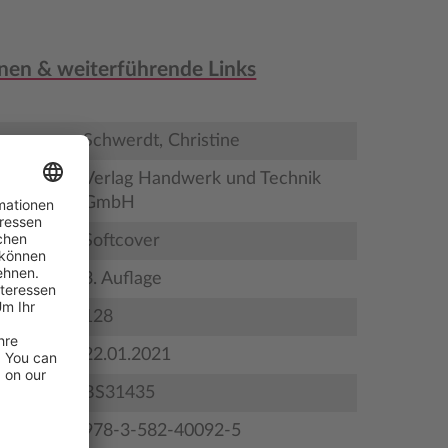
nen & weiterführende Links
Schwerdt, Christine
Verlag Handwerk und Technik
GmbH
Softcover
3. Auflage
128
gstermin
22.01.2021
BS31435
978-3-582-40092-5