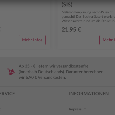
(SIS)
Maßnahmenplanung nach SIS leicht
gemacht! Das Buch erläutert praxisna
Wissenswerte rund um die Strukturi
Informationssammlung. Es hilft, den
€
21,95 €
viersch...
Mehr Infos
Mehr I
Ab 35,- € liefern wir versandkostenfrei
(innerhalb Deutschlands). Darunter berechnen
wir 6,90 € Versandkosten.
ERVICE
INFORMATIONEN
o
Impressum