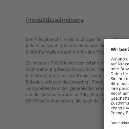
Produktbeschreibung
Der Pflegebericht ist ein wichtiger Teil der Pfleged
jedoch aufwendig zu schreiben und leicht wird etw
bietet Formulierungshilfen für den Pflegebericht.
Zu mehr als 930 Stichworten erfahren Pflegende, 
Wahrnehmung/Beobachtung bzw. Maßnahme zu dok
Einleitung bringt auf den Punkt, wann, wer, wo, w
Beispiele erklären das Vorgehen. Sowohl für Examin
Auszubildende in der generalistischen Pflegeausbil
um die Dokumentation im Pflegebericht zu erleicht
für Pflegefachpersonen, die nach der SIS arbeiten, 