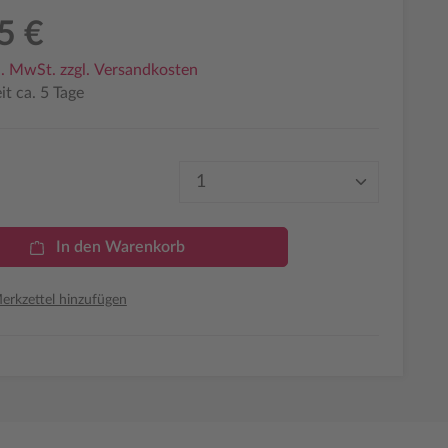
5 €
l. MwSt. zzgl. Versandkosten
it ca. 5 Tage
Produkt Anzahl: Gib den 
In den Warenkorb
rkzettel hinzufügen