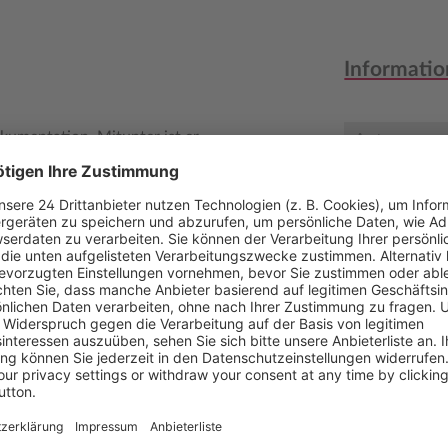
Informatio
okumentation. Mitunter ist er
Autor
as vergessen. Dieses Buch
Verlag
welche Angaben bei welcher
Medientyp
umentieren sind. Die
ie zu dokumentieren hat.
Auflage
ierte als auch für
dung ist dieses Buch geeignet,
Seitenzahl
ern und zu verbessern. Auch
ist das Buch perfekt.
Erscheinun
Bestell-Nr.
ISBN