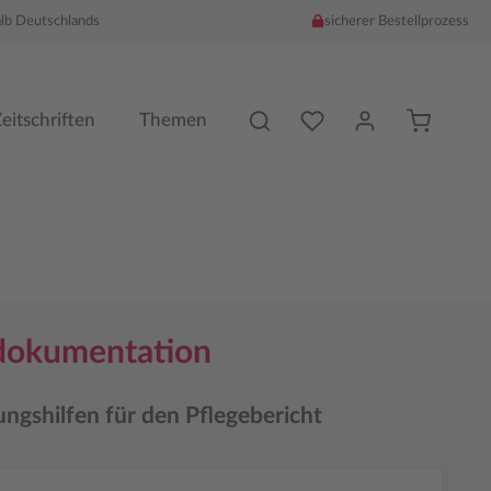
alb Deutschlands
sicherer Bestellprozess
Du hast %counter% Produk
eitschriften
Themen
dokumentation
ngshilfen für den Pflegebericht