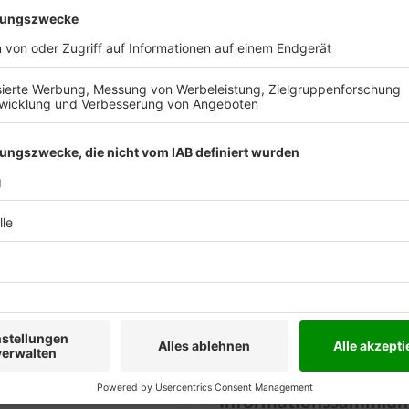
g Hands
s ist ein Englischlehrwerk für
Maßnahmenplanung 
rufe“ im Bereich der Pflege und
sens. Insbesondere können mit
der Strukturierten
 Klassen der zweijä...
Informationssammlun