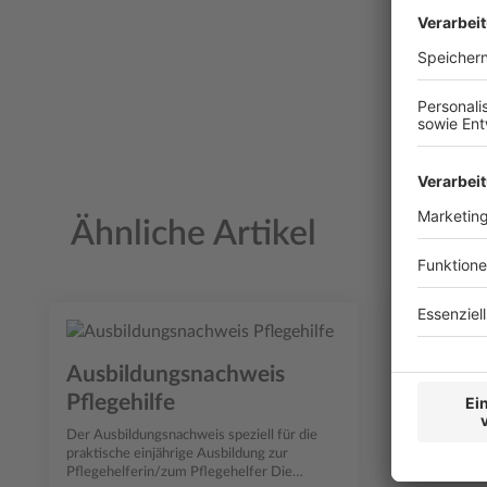
Ähnliche Artikel
Produktgalerie überspringen
Ausbildungsnachweis
Helpin
Pflegehilfe
Helping Hand
„helfende Be
Der Ausbildungsnachweis speziell für die
des Sozialwe
praktische einjährige Ausbildung zur
dem Lehrwerk
Pflegehelferin/zum Pflegehelfer Die