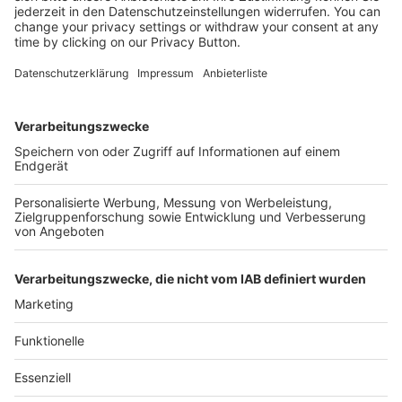
Kostenlose Rücksendung bis zu 14 Tage nach
Bestelleingang (innerhalb Deutschlands).
Ab 35,- € liefern wir versandkostenfrei (innerhalb
Deutschlands). Darunter berechnen wir 6,90 €
Versandkosten.
Der Bestellprozess ist mit Hilfe eines SSL-
Zertifikats abgesichert.
SERVICE HOTLINE
SHOP SERVICE
INFORMATIONEN