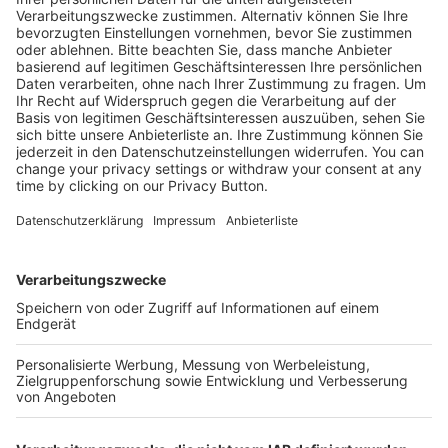
Meisterschulen.
45,30 €
Mehr Infos
Kostenlose Rücksendung bis zu 14 Tage nach
Bestelleingang (innerhalb Deutschlands).
Ab 35,- € liefern wir versandkostenfrei (innerhalb
Deutschlands). Darunter berechnen wir 6,90 €
Versandkosten.
Der Bestellprozess ist mit Hilfe eines SSL-
Zertifikats abgesichert.
SERVICE HOTLINE