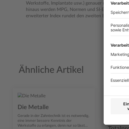
Werkstoffe, Implantate usw.) genauer unter die 
hinaus werden MPG, Normen und SI-Einheiten ausfü
erweiterter Index rundet den zweiten Band ab.
Ähnliche Artikel
Produktgalerie überspringen
Die Metalle
Grundwi
Gerade in der Zahntechnik ist es notwendig,
Zahntec
eine immer bessere Kenntnis der
Werkstoffe zu erlangen, denn nur so lässt
Totalpr