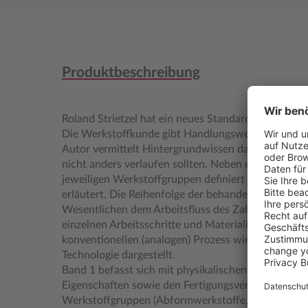
Produktbeschreibung
Roland Strietzel hat ein neues Standardwerk für di
Die Werkstoffkunde gibt Handlungsweisen für Hers
Autor vermittelt Hintergrundwissen dazu, warum 
nicht anders verlaufen sollten. Neben einer kurzen
jeweiligen Werkstoffgruppen definiert und eingetei
erläutert. Die Reihenfolge der behandelten Werkst
Wesentlichen dem Arbeitsfluss des Zahntechnikers
einzelnen Arbeitsschritte und Materialien wird dar
konventionellen (analogen) Prozess wird auch die 
Technologie dargestellt.
Band 1 befasst sich mit physikalischen, chemische
Eigenschaften sowie den Fertigungsverfahren. In B
Werkstoffgruppen (Abformwerkstoffe, Modellwerks