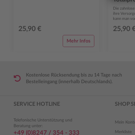
sich die qualitätsgesicherte Werkstoffvera...
Die zahnlose
ihre Versorg
kann man vom
letzte proth
25,90 €
25,90 
za...
Mehr Infos
Kostenlose Rücksendung bis zu 14 Tage nach
Bestelleingang (innerhalb Deutschlands).
SERVICE HOTLINE
SHOP S
Telefonische Unterstützung und
Mein Kont
Beratung unter:
+49 (0)8247 / 354 - 333
Merkliste