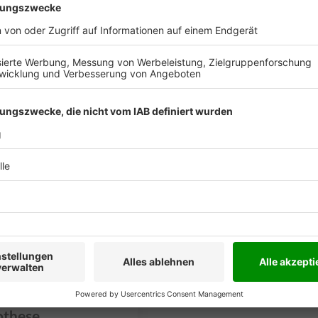
Lupe genommen. Darüber
hrlich erläutert. Ein
ssen für
hniker /
othese