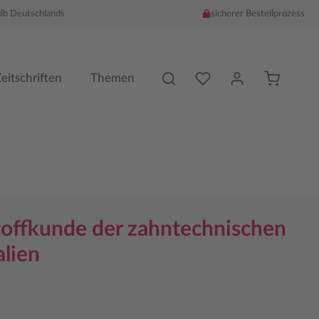
alb Deutschlands
sicherer Bestellprozess
Du hast %counter% Produk
eitschriften
Themen
offkunde der zahntechnischen
alien