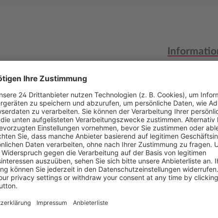
Informatio
e Zahntechnik geschaffen.
Autor
tellungsprozesse vor. Der
Verlag
bestimmte Prozesse so und
 Historie werden die
Medientyp
lt sowie deren Eigenschaften
offgruppen folgt im
Auflage
. Die Bedeutung der
gelegt. Neben dem bisherigen
Anzahl Abb
(digitale) CAD/CAM-
Erscheinun
n und biologischen
Bestell-Nr.
and 2 werden die
toffe, keramische
ISBN