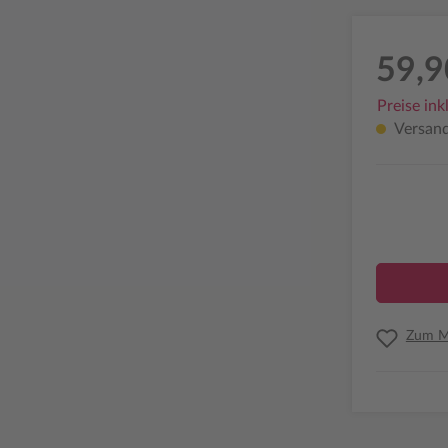
59,9
Preise ink
Versandf
Zum Me