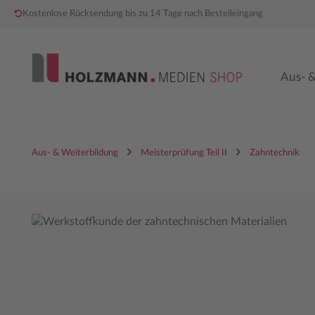
Kostenlose Rücksendung bis zu 14 Tage nach Bestelleingang
 Hauptinhalt springen
Zur Hauptnavigation springen
Aus- &
Aus- & Weiterbildung
Meisterprüfung Teil II
Zahntechnik
Bildergalerie überspringen