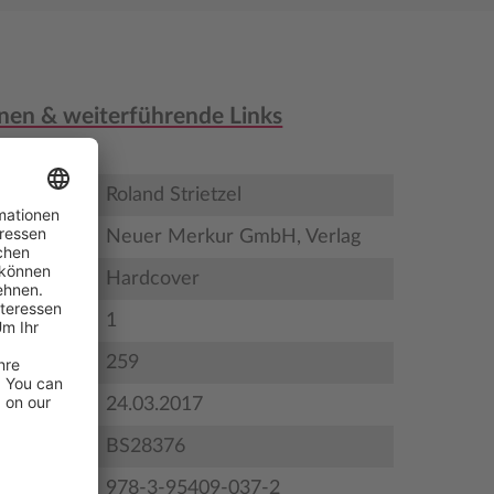
nen & weiterführende Links
Roland Strietzel
Neuer Merkur GmbH, Verlag
Hardcover
1
ildungen
259
gstermin
24.03.2017
BS28376
978-3-95409-037-2