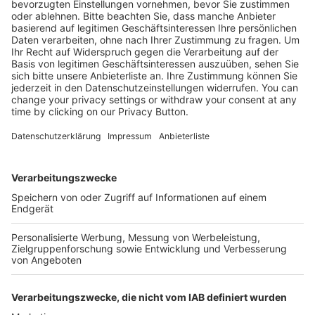
25,90 €
Mehr Infos
Kostenlose Rücksendung bis zu 14 Tage nach
Bestelleingang (innerhalb Deutschlands).
Ab 35,- € liefern wir versandkostenfrei (innerhalb
Deutschlands). Darunter berechnen wir 6,90 €
Versandkosten.
Der Bestellprozess ist mit Hilfe eines SSL-
Zertifikats abgesichert.
SERVICE HOTLINE