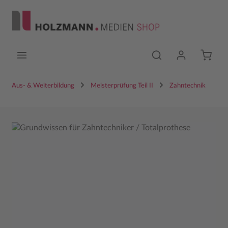
Zum Hauptinhalt springen
Aus- & Weiterbildung
Meisterprüfung Teil II
Zahntechnik
Bildergalerie überspringen