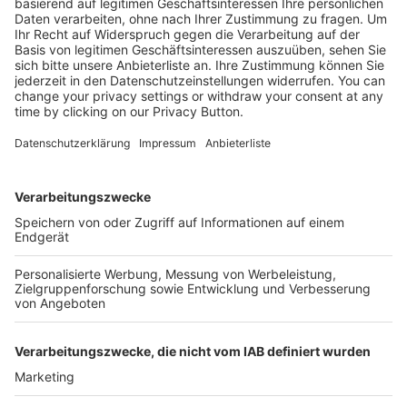
Mehr Infos
Kostenlose Rücksendung bis zu 14 Tage nach
Bestelleingang (innerhalb Deutschlands).
Ab 35,- € liefern wir versandkostenfrei (innerhalb
Deutschlands). Darunter berechnen wir 6,90 €
Versandkosten.
Der Bestellprozess ist mit Hilfe eines SSL-
Zertifikats abgesichert.
SERVICE HOTLINE
SHOP SERVICE