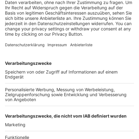
Mehr Infos
Kostenlose Rücksendung bis zu 14 Tage nach
Bestelleingang (innerhalb Deutschlands).
Ab 35,- € liefern wir versandkostenfrei (innerhalb
Deutschlands). Darunter berechnen wir 6,90 €
Versandkosten.
Der Bestellprozess ist mit Hilfe eines SSL-
Zertifikats abgesichert.
SERVICE HOTLINE
SHOP SERVICE