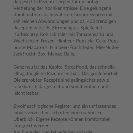
dargestellte Rezepte sorgen für die nötige
Vertiefung der Kochkenntnisse. Eine gelungene
Kombination aus bewährten Grundrezepten mit
zahlreichen Abwandlungen und ca. 435 trendigen
Rezepten wie z. B. Zitronengras-Spieße mit
Kürbiscurry, Kohlrabitaler mit Tomatensalsa und
Wachteleier, Frozen-Himbeer-Popsicle, Cake-Pops,
bunte Macarons, Himbeer-Fruchtleder, Mie-Nudel-
Jackfrucht-Box, Mango-Balls.
Ganz neu ist das Kapitel Streetfood, das schnelle,
alltagstaugliche Rezepte enthält. Der große Vorteil:
Die erprobten Rezepte sind gelingsicher sowie
tabellarisch dargestellt und somit einfach und
leicht lesbar.
Zwölf sachlogische Register und ein umfassendes
Inhaltsverzeichnis schaffen einen schnellen
Überblick. Eigene Rezepte können komfortabel
integriert werden.
Am Ende der Kapitel befinden sich die