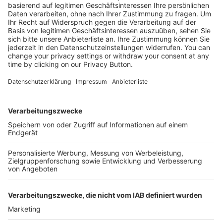
Mehr Infos
Kostenlose Rücksendung bis zu 14 Tage nach
Bestelleingang (innerhalb Deutschlands).
Ab 35,- € liefern wir versandkostenfrei (innerhalb
Deutschlands). Darunter berechnen wir 6,90 €
Versandkosten.
Der Bestellprozess ist mit Hilfe eines SSL-
Zertifikats abgesichert.
SERVICE HOTLINE
SHOP SERVICE