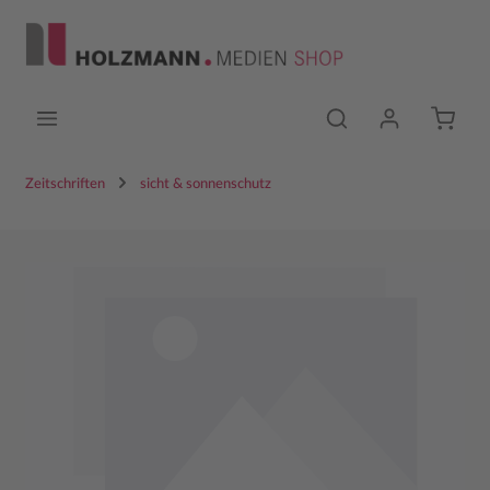
Zum Hauptinhalt springen
Zeitschriften
sicht & sonnenschutz
Bildergalerie überspringen