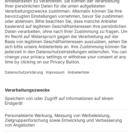
Grundwerk mit Aktualisierungsservice
59,00 €
Mehr Infos
Kostenlose Rücksendung bis zu 14 Tage nach
Bestelleingang (innerhalb Deutschlands).
Ab 35,- € liefern wir versandkostenfrei (innerhalb
Deutschlands). Darunter berechnen wir 6,90 €
Versandkosten.
Der Bestellprozess ist mit Hilfe eines SSL-
Zertifikats abgesichert.
SERVICE HOTLINE