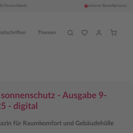
alb Deutschlands
sicherer Bestellprozess
Du hast %counter% Produk
eitschriften
Themen
& sonnenschutz - Ausgabe 9-
 - digital
azin für Raumkomfort und Gebäudehülle