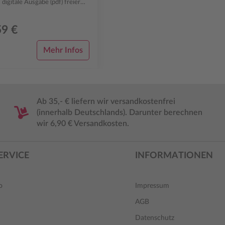
gitale Ausgabe (pdf) freier
igitalen Heft-A...
59 €
Mehr Infos
Ab 35,- € liefern wir versandkostenfrei
(innerhalb Deutschlands). Darunter berechnen
wir 6,90 € Versandkosten.
ERVICE
INFORMATIONEN
o
Impressum
AGB
Datenschutz