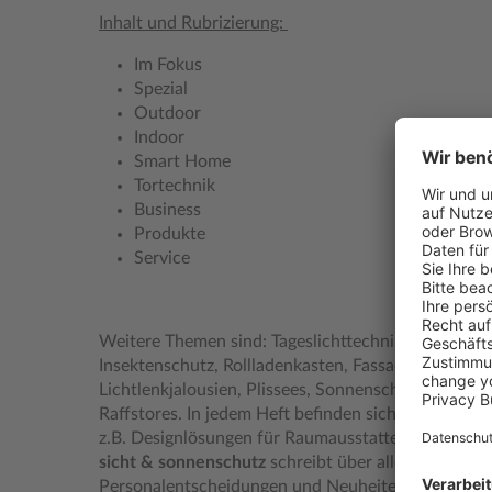
Inhalt und Rubrizierung:
Im Fokus
Spezial
Outdoor
Indoor
Smart Home
Tortechnik
Business
Produkte
Service
Weitere Themen sind: Tageslichttechnik, Klapp- un
Insektenschutz, Rollladenkasten, Fassadentechnik,
Lichtlenkjalousien, Plissees, Sonnenschutzgläser,
Raffstores. In jedem Heft befinden sich wechsel
z.B. Designlösungen für Raumausstatter oder Ener
sicht & sonnenschutz
schreibt über alles was die 
Personalentscheidungen und Neuheiten auch auf He