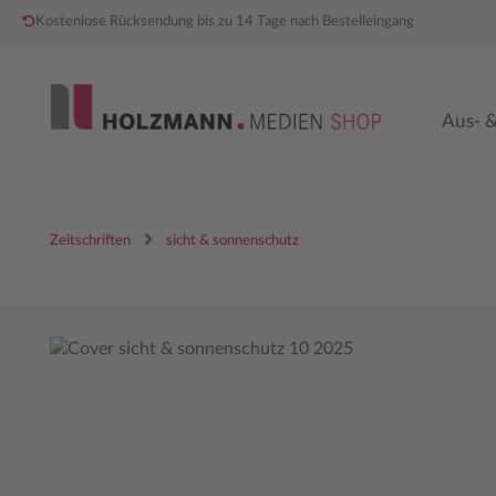
Kostenlose Rücksendung bis zu 14 Tage nach Bestelleingang
 Hauptinhalt springen
Zur Hauptnavigation springen
Aus- &
Zeitschriften
sicht & sonnenschutz
Bildergalerie überspringen