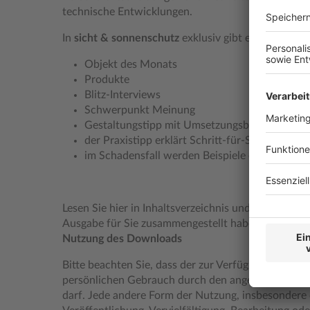
technische Entwicklungen.
In
sicht & sonnenschutz
exklusiv gibt es weitere S
Objekt des Monats
Produkte
Blitz-Interviews
Schwerpunkt Meinung
Gestaltungstipp mit Umsetzungsbeispielen
der Praxistipp erklärt Schritt-für-Schritt, wie
im Schadensfall werden Beispiele erörtert un
Lesen Sie hier in Inhaltsverzeichnis und Leseprobe, 
Ausgabe für Sie zusammengestellt haben.
Nutzung des Downloads
Bitte beachten Sie, dass der zur Verfügung gestel
persönlichen Gebrauch durch den angemeldeten 
darf. Jede andere Form der Nutzung, insbesondere 