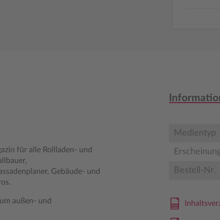
Informatio
Medientyp
zin für alle Rollladen- und
Erscheinun
llbauer,
Bestell-Nr.
Fassadenplaner, Gebäude- und
ros.
 um außen- und
Inhaltsve