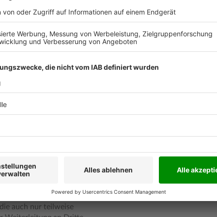
erviceelemente:
 sie montieren
d Tipps gegeben
was wir für die aktuelle
lte Download nur zum
Kunden verwendet werden
die auch nur teilweise