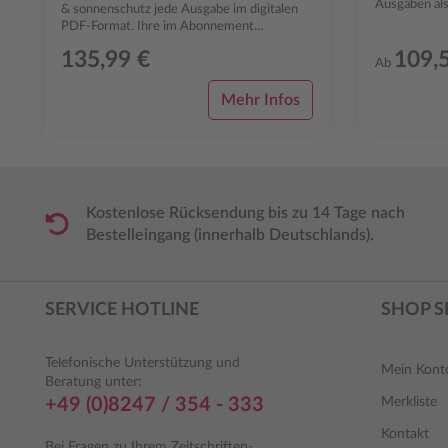
Ausgaben als di
& sonnenschutz jede Ausgabe im digitalen
Zugang zum d
PDF-Format. Ihre im Abonnement
enthaltenen Einzelhefte können Sie gan...
135,99 €
109,
Ab
Mehr Infos
Kostenlose Rücksendung bis zu 14 Tage nach
Bestelleingang (innerhalb Deutschlands).
SERVICE HOTLINE
SHOP S
Telefonische Unterstützung und
Mein Kont
Beratung unter:
+49 (0)8247 / 354 - 333
Merkliste
Kontakt
Bei Fragen zu Ihrem Zeitschriften-