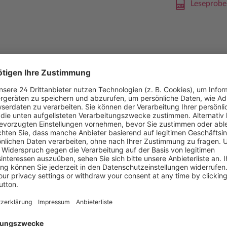
Leseprobe
d Schiebeläden,
 Sonnenschutzfolie,
 Flächenvorhänge und
nde Themenschwerpunkte wie
giesparen.
Branche bewegt,
rstellerseite insbesondere