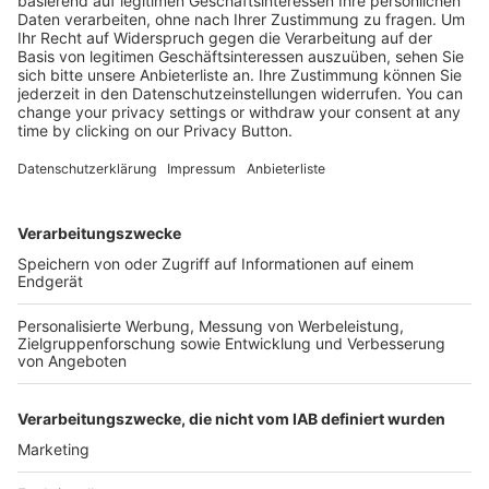
Mehr Infos
Kostenlose Rücksendung bis zu 14 Tage nach
Bestelleingang (innerhalb Deutschlands).
Ab 35,- € liefern wir versandkostenfrei (innerhalb
Deutschlands). Darunter berechnen wir 6,90 €
Versandkosten.
Der Bestellprozess ist mit Hilfe eines SSL-
Zertifikats abgesichert.
SERVICE HOTLINE
SHOP SERVICE