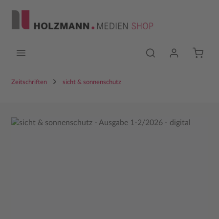
Zum Hauptinhalt springen
Zeitschriften
sicht & sonnenschutz
Bildergalerie überspringen