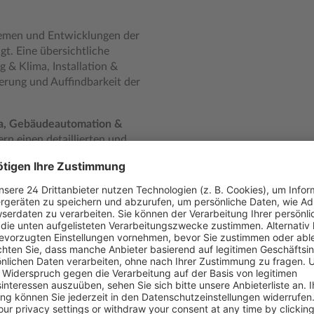
emen und Entwicklungen der
t. Eine übersichtliche
g & Klima, Installation &
erung und Auffindbarkeit der
ima, Gebäudeautomation &
ern einen detaillierten und
 Systemen und Normen.
w: Im Mittelpunkt steht Ihr
ationen rund um Büro &
hemenbereich im Heft. Darin
dwerker in leitender
f, Softwarelösungen und
anisation sowie