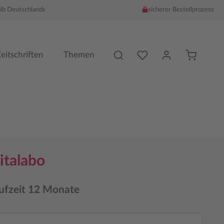
alb Deutschlands
sicherer Bestellprozess
Du hast %counter% Produk
eitschriften
Themen
gitalabo
ufzeit 12 Monate