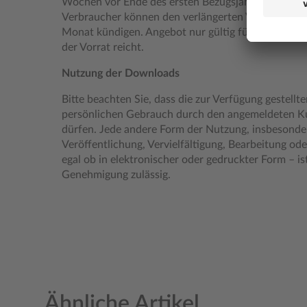
Wochen vor Ende des ersten Bezugsjahres schriftli
Verbraucher können den verlängerten Vertrag jederz
Monat kündigen. Angebot nur gültig für Neukunden
der Vorrat reicht.
Nutzung der Downloads
Bitte beachten Sie, dass die zur Verfügung gestel
persönlichen Gebrauch durch den angemeldeten 
dürfen. Jede andere Form der Nutzung, insbesonder
Veröffentlichung, Vervielfältigung, Bearbeitung ode
egal ob in elektronischer oder gedruckter Form – ist
Genehmigung zulässig.
Ähnliche Artikel