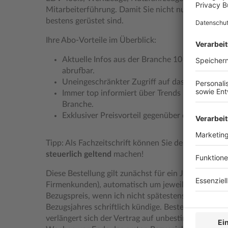
Mitarbeiterführung. Damit Sie nicht nur bei Ihrer 
bestens gerüstet sind.
Ihre Abo-Vorteile im Überblick:
Aktuelle Infos aus der Branche 10 x im Jahr 
abrufbar.
Uneingeschränkter Zugriff auf das Online-Heft
Immer top informiert über Trends und Markte
Branche.
Exklusiver Preisvorteil gegenüber dem Einzelka
Tipp: Als Fachzeitschrift können Sie den komplett
steuerlich geltend
machen!
Diese Bestellung gilt zunächst für ein Jahr; sie verlä
Firmenkunden), automatisch um jeweils ein weitere
Bezugspreis, wenn ich nicht spätestens vier Woch
Bezugsjahres schriftlich kündige. Bestelle ich als P
verlängert sich der Vertrag auf unbestimmte Zeit, w