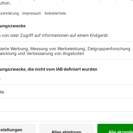
handwerklichen Tätigkeit
einfach im Kundenkonto
archiv.
ntwicklungen der SHK-
uf.
en Bezugspreis von
Si
ngert sich (bei
s Jahr zum dann gültigen
en vor Ende des laufenden
rivatperson / Verbraucher,
enn ich nicht spätestens vier