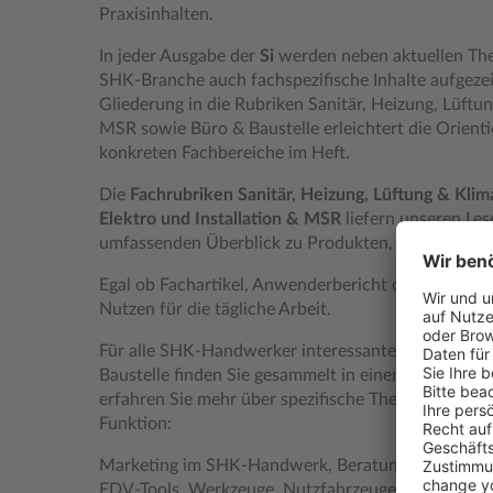
Praxisinhalten.
In jeder Ausgabe der
Si
werden neben aktuellen Th
SHK-Branche auch fachspezifische Inhalte aufgezeig
Gliederung in die Rubriken Sanitär, Heizung, Lüftun
MSR sowie Büro & Baustelle erleichtert die Orienti
konkreten Fachbereiche im Heft.
Die
Fachrubriken Sanitär, Heizung, Lüftung & Kl
Elektro und Installation & MSR
liefern unseren Les
umfassenden Überblick zu Produkten, Neuheiten,
Egal ob Fachartikel, Anwenderbericht oder Intervie
Nutzen für die tägliche Arbeit.
Für alle SHK-Handwerker interessante Fachinform
Baustelle finden Sie gesammelt in einem eigenen T
erfahren Sie mehr über spezifische Themen für Han
Funktion:
Marketing im SHK-Handwerk, Beratung und Verkau
EDV-Tools, Werkzeuge, Nutzfahrzeuge, Betriebsorg