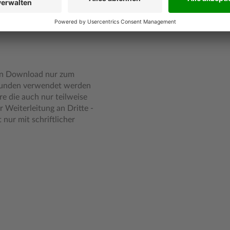
ch kündige. Privatpersonen /
eit mit einer Frist von einem
 in der EU und nur solange
lten Download nur zum
Kunden verwendet werden
e die auch nur teilweise
r Weiterleitung an Dritte -
 nur mit schriftlicher