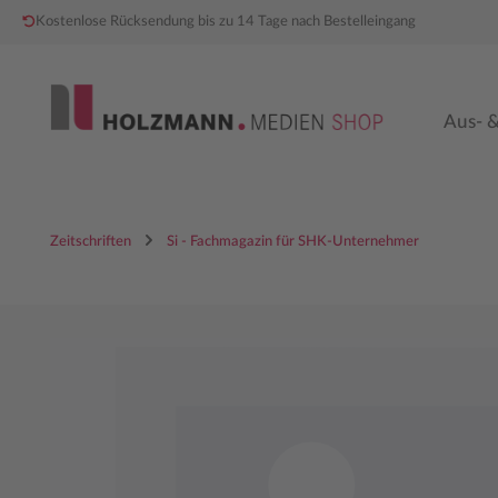
Kostenlose Rücksendung bis zu 14 Tage nach Bestelleingang
 Hauptinhalt springen
Zur Hauptnavigation springen
Aus- &
Zeitschriften
Si - Fachmagazin für SHK-Unternehmer
Bildergalerie überspringen