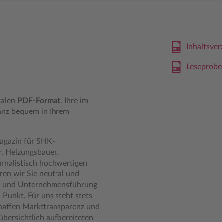
Inhaltsve
Leseprobe
talen
PDF-Format
. Ihre im
anz bequem in Ihrem
magazin für SHK-
r, Heizungsbauer,
urnalistisch hochwertigen
ren wir Sie neutral und
ik und Unternehmensführung
 Punkt. Für uns steht stets
schaffen Markttransparenz und
 übersichtlich aufbereiteten